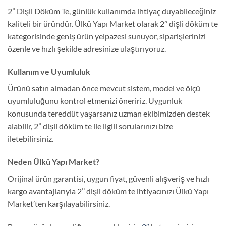
2’’ Dişli Döküm Te, günlük kullanımda ihtiyaç duyabileceğiniz
kaliteli bir üründür. Ülkü Yapı Market olarak 2’’ dişli döküm te
kategorisinde geniş ürün yelpazesi sunuyor, siparişlerinizi
özenle ve hızlı şekilde adresinize ulaştırıyoruz.
Kullanım ve Uyumluluk
Ürünü satın almadan önce mevcut sistem, model ve ölçü
uyumluluğunu kontrol etmenizi öneririz. Uygunluk
konusunda tereddüt yaşarsanız uzman ekibimizden destek
alabilir, 2’’ dişli döküm te ile ilgili sorularınızı bize
iletebilirsiniz.
Neden Ülkü Yapı Market?
Orijinal ürün garantisi, uygun fiyat, güvenli alışveriş ve hızlı
kargo avantajlarıyla 2’’ dişli döküm te ihtiyacınızı Ülkü Yapı
Market’ten karşılayabilirsiniz.