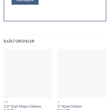
İLGILI ÜRÜNLER
1/2"
3"
1/2″ Dişli Maşon Döküm
3’’ Nipel Döküm