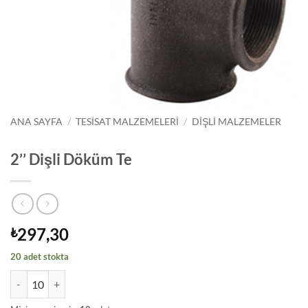
ANA SAYFA
/
TESISAT MALZEMELERI
/
DIŞLI MALZEMELER
2’’ Dişli Döküm Te
297,30
₺
20 adet stokta
2’’ Dişli Döküm Te adet