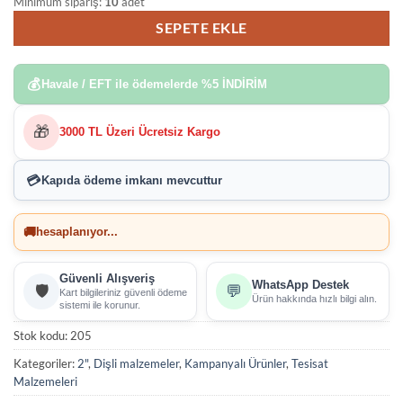
Minimum sipariş:
10
adet
SEPETE EKLE
💰
Havale / EFT ile ödemelerde
%5 İNDİRİM
🎁
3000 TL Üzeri Ücretsiz Kargo
💳
Kapıda ödeme imkanı
mevcuttur
🚚
hesaplanıyor...
Güvenli Alışveriş
WhatsApp Destek
🛡️
💬
Kart bilgileriniz güvenli ödeme
Ürün hakkında hızlı bilgi alın.
sistemi ile korunur.
Stok kodu:
205
Kategoriler:
2"
,
Dişli malzemeler
,
Kampanyalı Ürünler
,
Tesisat
Malzemeleri