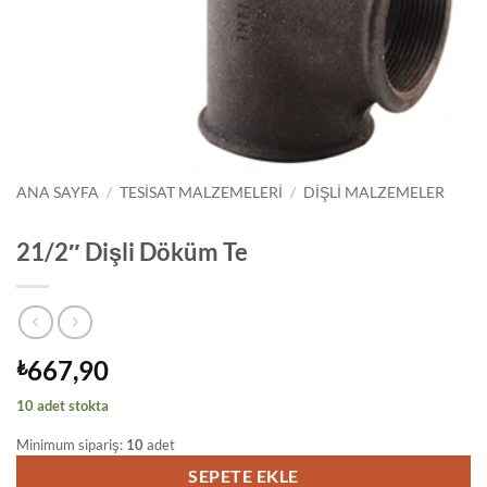
ANA SAYFA
/
TESISAT MALZEMELERI
/
DIŞLI MALZEMELER
21/2″ Dişli Döküm Te
667,90
₺
10 adet stokta
Minimum sipariş:
10
adet
SEPETE EKLE