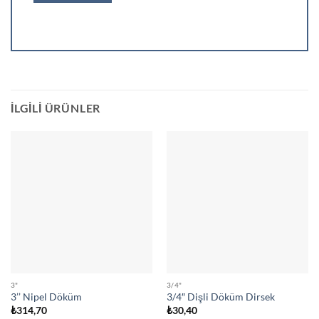
İLGILI ÜRÜNLER
3"
3/4"
3’’ Nipel Döküm
3/4″ Dişli Döküm Dirsek
₺
314,70
₺
30,40