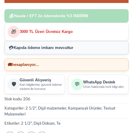
💰
Havale / EFT ile ödemelerde
%5 İNDİRİM
🎁
3000 TL Üzeri Ücretsiz Kargo
💳
Kapıda ödeme imkanı
mevcuttur
🚚
hesaplanıyor...
Güvenli Alışveriş
WhatsApp Destek
🛡️
💬
Kart bilgileriniz güvenli ödeme
Ürün hakkında hızlı bilgi alın.
sistemi ile korunur.
Stok kodu:
206
Kategoriler:
2 1/2"
,
Dişli malzemeler
,
Kampanyalı Ürünler
,
Tesisat
Malzemeleri
Etiketler:
2 1/2"
,
Dişli Döküm
,
Te