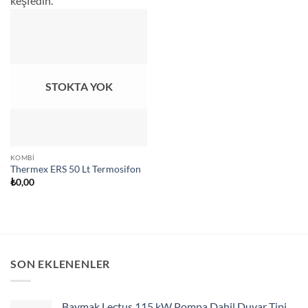
keşfedin.
STOKTA YOK
KOMBI
Thermex ERS 50 Lt Termosifon
₺
0,00
SON EKLENENLER
Baymak Lectus 115 kW Pompa Dahil Duvar Tipi