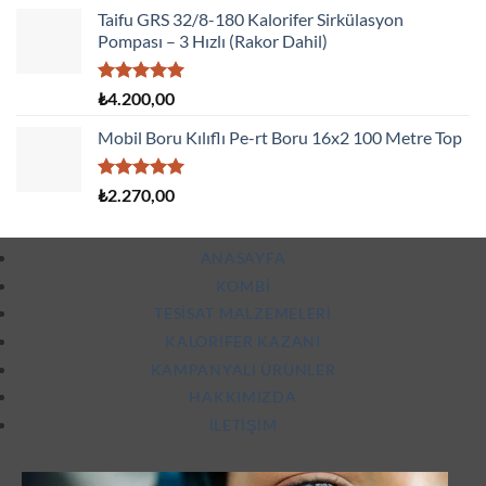
aldı
Taifu GRS 32/8-180 Kalorifer Sirkülasyon
Pompası – 3 Hızlı (Rakor Dahil)
5 üzerinden
₺
4.200,00
5.00
oy
aldı
Mobil Boru Kılıflı Pe-rt Boru 16x2 100 Metre Top
5 üzerinden
₺
2.270,00
5.00
oy
aldı
ANASAYFA
KOMBI
TESISAT MALZEMELERI
KALORIFER KAZANI
KAMPANYALI ÜRÜNLER
HAKKIMIZDA
İLETIŞIM