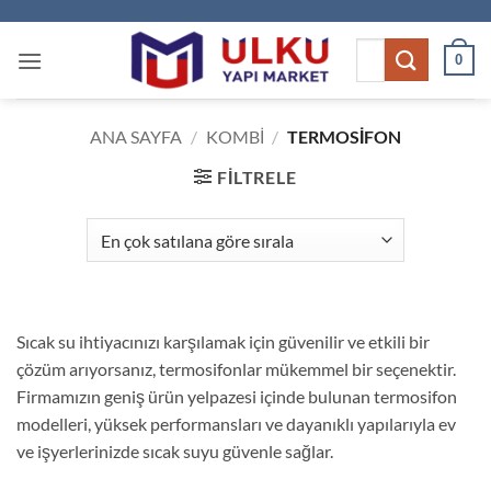
İçeriğe
atla
Ara:
0
ANA SAYFA
/
KOMBI
/
TERMOSIFON
FILTRELE
Sıcak su ihtiyacınızı karşılamak için güvenilir ve etkili bir
çözüm arıyorsanız, termosifonlar mükemmel bir seçenektir.
Firmamızın geniş ürün yelpazesi içinde bulunan termosifon
modelleri, yüksek performansları ve dayanıklı yapılarıyla ev
ve işyerlerinizde sıcak suyu güvenle sağlar.