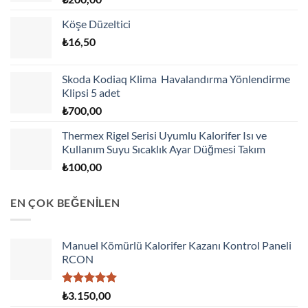
Köşe Düzeltici
₺
16,50
Skoda Kodiaq Klima Havalandırma Yönlendirme
Klipsi 5 adet
₺
700,00
Thermex Rigel Serisi Uyumlu Kalorifer Isı ve
Kullanım Suyu Sıcaklık Ayar Düğmesi Takım
₺
100,00
EN ÇOK BEĞENİLEN
Manuel Kömürlü Kalorifer Kazanı Kontrol Paneli
RCON
5 üzerinden
₺
3.150,00
5.00
oy