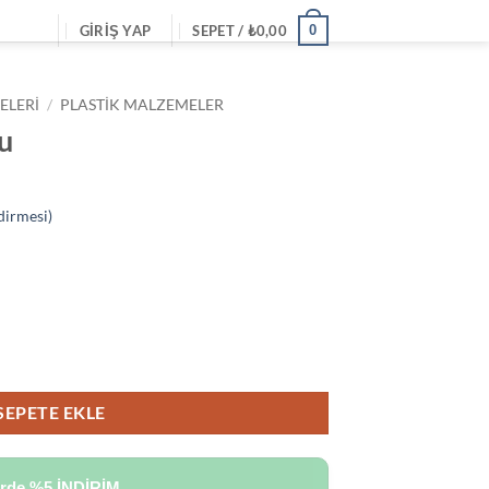
0
GIRIŞ YAP
SEPET /
₺
0,00
ELERI
/
PLASTIK MALZEMELER
u
dirmesi)
SEPETE EKLE
erde
%5 İNDİRİM