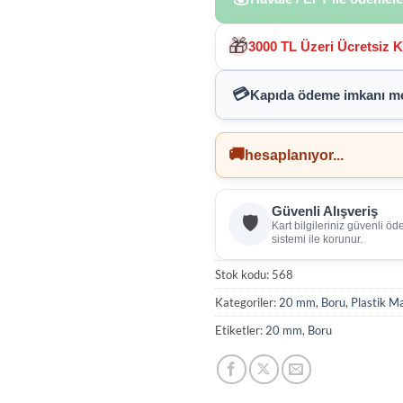
🎁
3000 TL Üzeri Ücretsiz 
💳
Kapıda ödeme imkanı
me
🚚
hesaplanıyor...
Güvenli Alışveriş
🛡️
Kart bilgileriniz güvenli ö
sistemi ile korunur.
Stok kodu:
568
Kategoriler:
20 mm
,
Boru
,
Plastik M
Etiketler:
20 mm
,
Boru