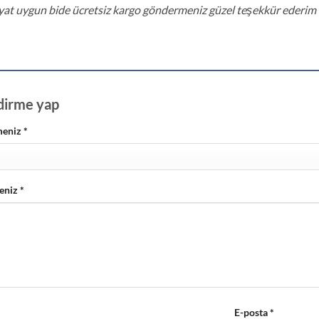
y aldı
yat uygun bide ücretsiz kargo göndermeniz güzel teşekkür ederim
dirme yap
meniz
*
eniz
*
E-posta
*