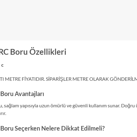
C Boru Özellikleri
 c
TI METRE FİYATIDIR. SİPARİŞLER METRE OLARAK GÖNDERİL
oru Avantajları
sağlam yapısıyla uzun ömürlü ve güvenli kullanım sunar. Doğru ür
rır.
oru Seçerken Nelere Dikkat Edilmeli?