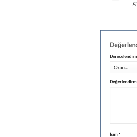
5
o
Fi
Değerlen
Derecelendir
Değerlendirm
İsim
*