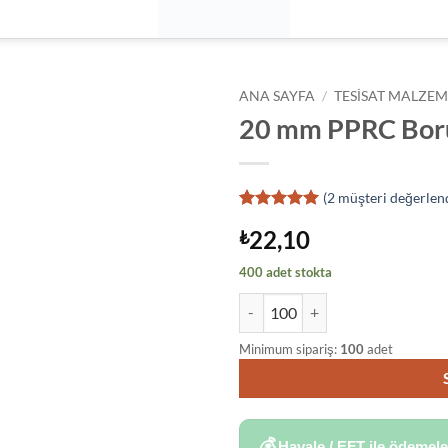
ANA SAYFA
/
TESISAT MALZEM
20 mm PPRC Bor
(
2
müşteri değerlen
1
müşteri
22,10
₺
puanına
dayanarak
5 üzerinden
400 adet stokta
5
puan aldı
20 mm PPRC Boru adet
Minimum sipariş:
100
adet
💰
Havale / EFT ile ödemel