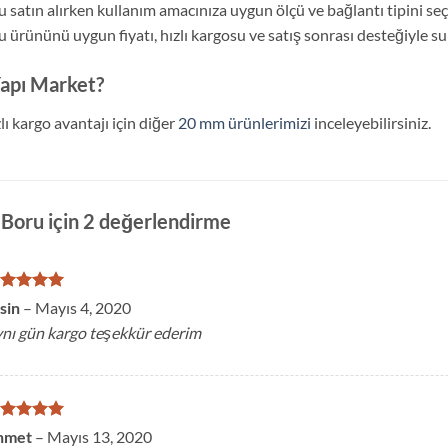
atın alırken kullanım amacınıza uygun ölçü ve bağlantı tipini se
rününü uygun fiyatı, hızlı kargosu ve satış sonrası desteğiyle s
apı Market?
lı kargo avantajı için diğer
20 mm ürünlerimizi
inceleyebilirsiniz.
Boru
için 2 değerlendirme
üzerinden
sin
–
Mayıs 4, 2020
y aldı
nı gün kargo teşekkür ederim
üzerinden
hmet
–
Mayıs 13, 2020