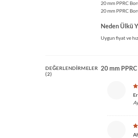
20 mm PPRC Boru s
20 mm PPRC Boru ü
Neden Ülkü Y
Uygun fiyat ve hız
20 mm PPRC 
DEĞERLENDIRMELER
(2)
5 
Er
5
o
Ay
5 
A