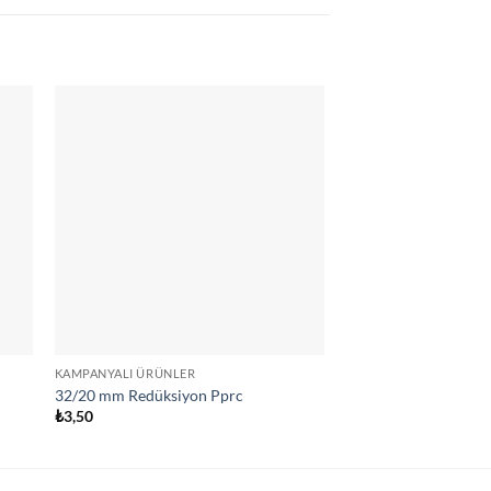
STOKT
KAMPANYALI ÜRÜNLER
63 MM
32/20 mm Redüksiyon Pprc
63 mm Manşon Pprc
₺
3,50
₺
37,50