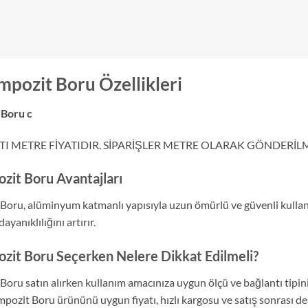
pozit Boru Özellikleri
Boru c
TI METRE FİYATIDIR. SİPARİŞLER METRE OLARAK GÖNDERİL
it Boru Avantajları
ru, alüminyum katmanlı yapısıyla uzun ömürlü ve güvenli kullanı
yanıklılığını artırır.
it Boru Seçerken Nelere Dikkat Edilmeli?
ru satın alırken kullanım amacınıza uygun ölçü ve bağlantı tipin
ozit Boru ürününü uygun fiyatı, hızlı kargosu ve satış sonrası d