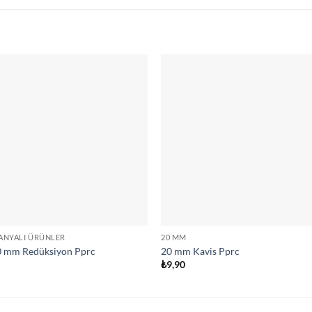
ANYALI ÜRÜNLER
20 MM
0 mm Redüksiyon Pprc
20 mm Kavis Pprc
0
₺
9,90