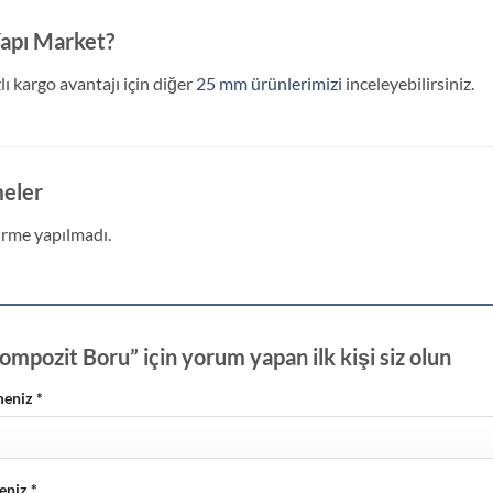
apı Market?
lı kargo avantajı için diğer
25 mm ürünlerimizi
inceleyebilirsiniz.
eler
rme yapılmadı.
mpozit Boru” için yorum yapan ilk kişi siz olun
meniz
*
eniz
*