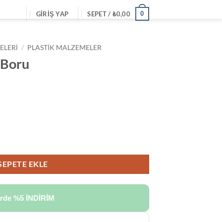
0
GIRIŞ YAP
SEPET /
₺
0,00
ELERI
/
PLASTIK MALZEMELER
 Boru
SEPETE EKLE
erde
%5 İNDİRİM