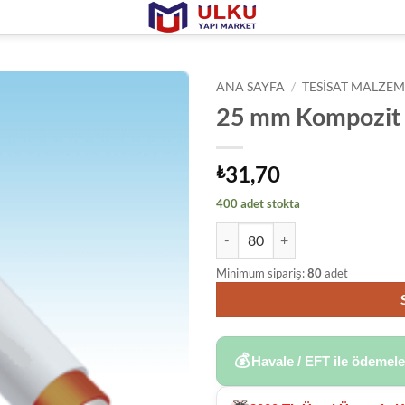
ANA SAYFA
/
TESISAT MALZEM
25 mm Kompozit
31,70
₺
400 adet stokta
25 mm Kompozit Boru adet
Minimum sipariş:
80
adet
💰
Havale / EFT ile ödemel