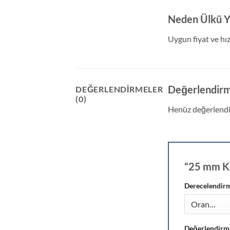
Neden Ülkü Y
Uygun fiyat ve hız
Değerlendirm
DEĞERLENDIRMELER
(0)
Henüz değerlendi
“25 mm Ko
Derecelendir
Değerlendirm