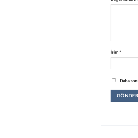
İsim
*
Daha sonr