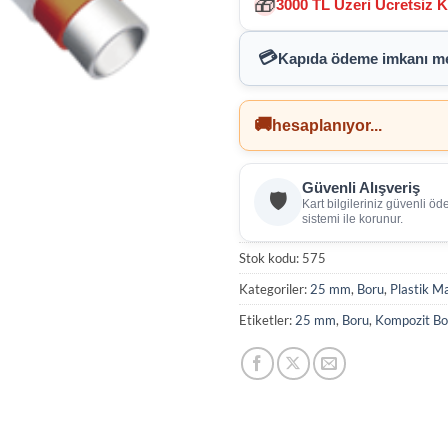
🎁
3000 TL Üzeri Ücretsiz 
💳
Kapıda ödeme imkanı
me
🚚
hesaplanıyor...
Güvenli Alışveriş
🛡️
Kart bilgileriniz güvenli ö
sistemi ile korunur.
Stok kodu:
575
Kategoriler:
25 mm
,
Boru
,
Plastik M
Etiketler:
25 mm
,
Boru
,
Kompozit Bo