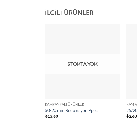
İLGILI ÜRÜNLER
STOKTA YOK
KAMPANYALI ÜRÜNLER
KAMP
50/20 mm Redüksiyon Pprc
25/2
₺
13,60
₺
2,6