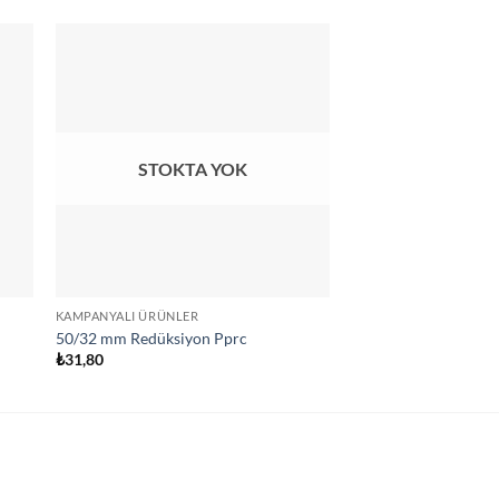
STOKTA YOK
STOKT
KAMPANYALI ÜRÜNLER
63 MM
50/32 mm Redüksiyon Pprc
63/50 mm Redüksiyo
₺
31,80
₺
90,90