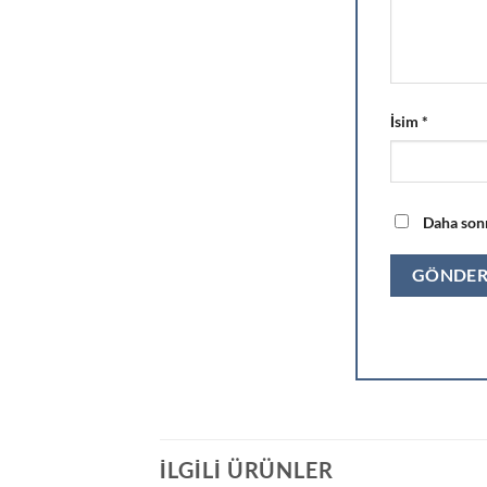
İsim
*
Daha sonr
İLGILI ÜRÜNLER