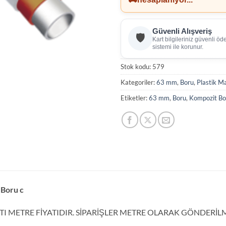
Güvenli Alışveriş
🛡️
Kart bilgileriniz güvenli ö
sistemi ile korunur.
Stok kodu:
579
Kategoriler:
63 mm
,
Boru
,
Plastik M
Etiketler:
63 mm
,
Boru
,
Kompozit Bo
Boru c
TI METRE FİYATIDIR. SİPARİŞLER METRE OLARAK GÖNDERİL