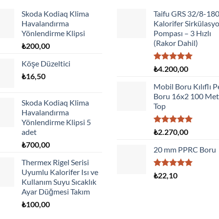
Skoda Kodiaq Klima
Taifu GRS 32/8-18
Havalandırma
Kalorifer Sirkülasy
Yönlendirme Klipsi
Pompası – 3 Hızlı
(Rakor Dahil)
₺
200,00
Köşe Düzeltici
5 üzerinden
₺
4.200,00
₺
16,50
5.00
oy
aldı
Mobil Boru Kılıflı P
Boru 16x2 100 Met
Skoda Kodiaq Klima
Top
Havalandırma
Yönlendirme Klipsi 5
5 üzerinden
adet
₺
2.270,00
5.00
oy
₺
700,00
aldı
20 mm PPRC Boru
Thermex Rigel Serisi
Uyumlu Kalorifer Isı ve
5 üzerinden
₺
22,10
Kullanım Suyu Sıcaklık
5.00
oy
aldı
Ayar Düğmesi Takım
₺
100,00