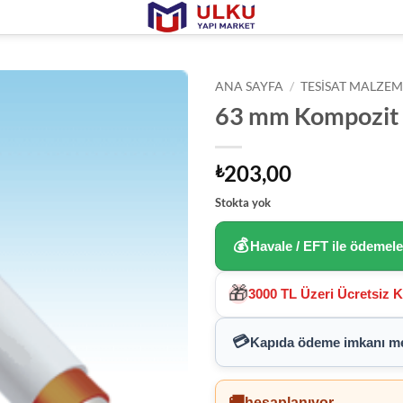
ANA SAYFA
/
TESISAT MALZEM
63 mm Kompozit
203,00
₺
Stokta yok
💰
Havale / EFT ile ödemel
🎁
3000 TL Üzeri Ücretsiz 
💳
Kapıda ödeme imkanı
me
🚚
hesaplanıyor...