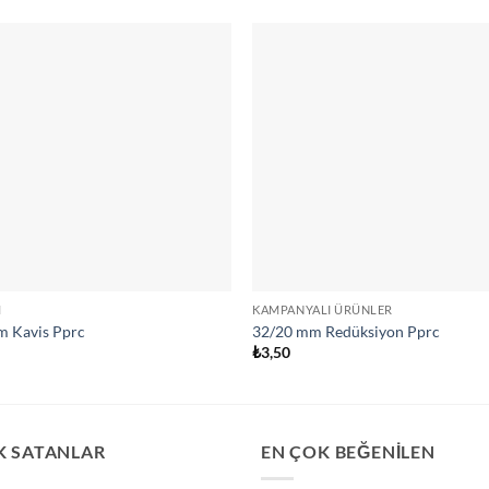
M
KAMPANYALI ÜRÜNLER
m Kavis Pprc
32/20 mm Redüksiyon Pprc
0
₺
3,50
K SATANLAR
EN ÇOK BEĞENİLEN