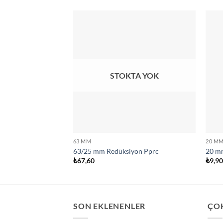
STOKTA YOK
63 MM
20 M
63/25 mm Redüksiyon Pprc
20 m
₺
67,60
₺
9,9
SON EKLENENLER
ÇO