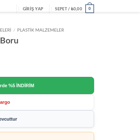
0
GIRIŞ YAP
SEPET /
₺
0,00
ELERI
/
PLASTIK MALZEMELER
 Boru
erde
%5 İNDİRİM
Kargo
vcuttur