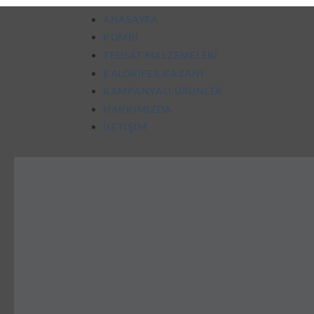
ANASAYFA
KOMBI
TESISAT MALZEMELERI
KALORIFER KAZANI
KAMPANYALI ÜRÜNLER
HAKKIMIZDA
İLETIŞIM