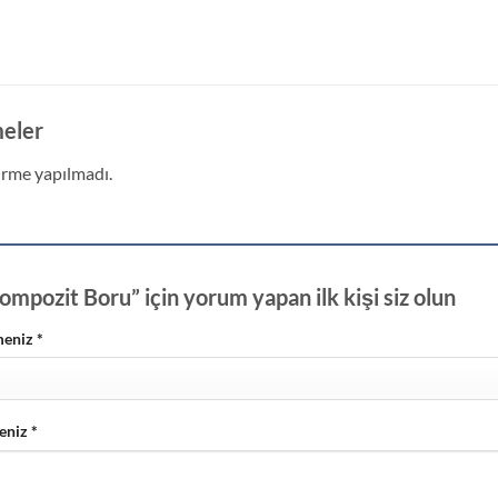
eler
rme yapılmadı.
mpozit Boru” için yorum yapan ilk kişi siz olun
meniz
*
eniz
*