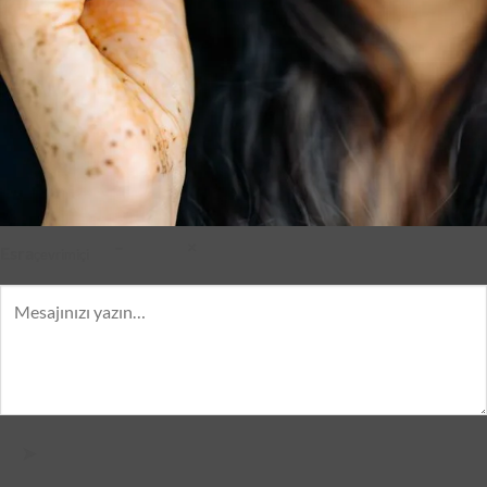
–
×
Esra
çevrimiçi
➤