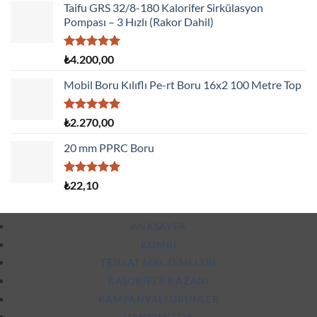
Taifu GRS 32/8-180 Kalorifer Sirkülasyon
Pompası – 3 Hızlı (Rakor Dahil)
5 üzerinden
₺
4.200,00
5.00
oy
aldı
Mobil Boru Kılıflı Pe-rt Boru 16x2 100 Metre Top
5 üzerinden
₺
2.270,00
5.00
oy
aldı
20 mm PPRC Boru
5 üzerinden
₺
22,10
5.00
oy
aldı
ANASAYFA
KOMBI
TESISAT MALZEMELERI
KALORIFER KAZANI
KAMPANYALI ÜRÜNLER
HAKKIMIZDA