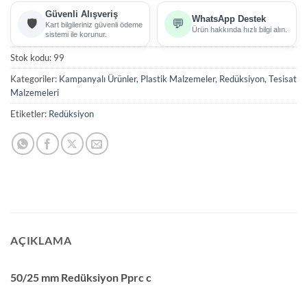
Güvenli Alışveriş
WhatsApp Destek
🛡️
💬
Kart bilgileriniz güvenli ödeme
Ürün hakkında hızlı bilgi alın.
sistemi ile korunur.
Stok kodu:
99
Kategoriler:
Kampanyalı Ürünler
,
Plastik Malzemeler
,
Redüksiyon
,
Tesisat
Malzemeleri
Etiketler:
Redüksiyon
AÇIKLAMA
50/25 mm Redüksiyon Pprc c