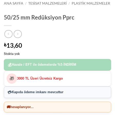
ANA SAYFA
/
TESISAT MALZEMELERI
/
PLASTIK MALZEMELER
50/25 mm Redüksiyon Pprc
13,60
₺
Stokta yok
💰
Havale / EFT ile ödemelerde
%5 İNDİRİM
🎁
3000 TL Üzeri Ücretsiz Kargo
💳
Kapıda ödeme imkanı
mevcuttur
🚚
hesaplanıyor...