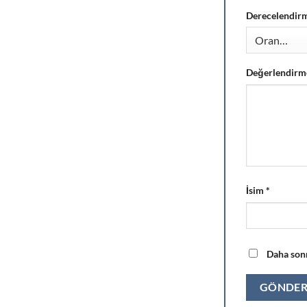
Derecelendir
Değerlendirm
İsim
*
Daha sonr