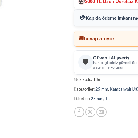
🎁
3000 TL Üzeri Ücretsiz 
💳
Kapıda ödeme imkanı
me
🚚
hesaplanıyor...
Güvenli Alışveriş
🛡️
Kart bilgileriniz güvenli ö
sistemi ile korunur.
Stok kodu:
136
Kategoriler:
25 mm
,
Kampanyalı Ürü
Etiketler:
25 mm
,
Te