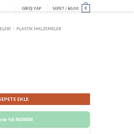
0
GIRIŞ YAP
SEPET /
₺
0,00
ELERI
/
PLASTIK MALZEMELER
SEPETE EKLE
erde
%5 İNDİRİM