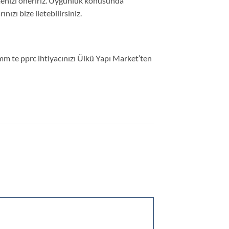
enizi öneririz. Uygunluk konusunda
nızı bize iletebilirsiniz.
5 mm te pprc ihtiyacınızı Ülkü Yapı Market’ten