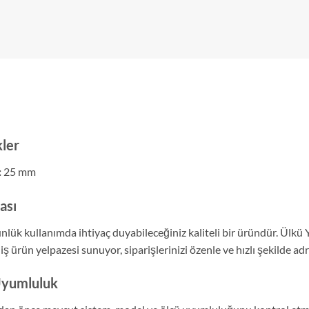
kler
:
25 mm
ası
nlük kullanımda ihtiyaç duyabileceğiniz kaliteli bir üründür. Ülkü
ş ürün yelpazesi sunuyor, siparişlerinizi özenle ve hızlı şekilde adr
Uyumluluk