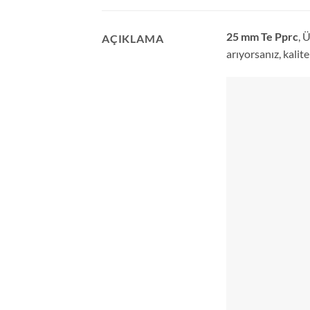
25 mm Te Pprc
, 
AÇIKLAMA
arıyorsanız, kalit