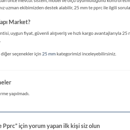
dan önce mevcut sistem, model ve ölçü uyumluluğunu kontrol etm
z uzman ekibimizden destek alabilir, 25 mm te pprc ile ilgili soruları
apı Market?
ntisi, uygun fiyat, güvenli alışveriş ve hızlı kargo avantajlarıyla 2
.
 diğer seçenekler için
25 mm
kategorimizi inceleyebilirsiniz.
eler
rme yapılmadı.
Pprc” için yorum yapan ilk kişi siz olun