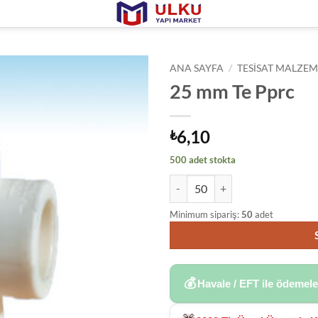
ANA SAYFA
/
TESISAT MALZEM
25 mm Te Pprc
6,10
₺
500 adet stokta
25 mm Te Pprc adet
Minimum sipariş:
50
adet
💰
Havale / EFT ile ödemel