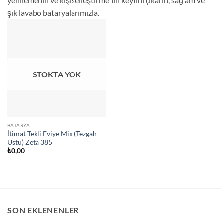
yenilemenin ve kişiselleştirmenin keyfini çıkarın, sağlam ve
şık lavabo bataryalarımızla.
STOKTA YOK
BATARYA
İtimat Tekli Eviye Mix (Tezgah
Üstü) Zeta 385
₺
0,00
SON EKLENENLER