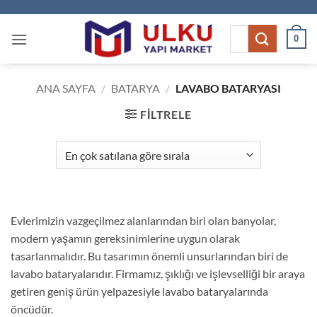
İçeriğe
atla
Ara:
0
ANA SAYFA
/
BATARYA
/
LAVABO BATARYASI
FILTRELE
Evlerimizin vazgeçilmez alanlarından biri olan banyolar,
modern yaşamın gereksinimlerine uygun olarak
tasarlanmalıdır. Bu tasarımın önemli unsurlarından biri de
lavabo bataryalarıdır. Firmamız, şıklığı ve işlevselliği bir araya
getiren geniş ürün yelpazesiyle lavabo bataryalarında
öncüdür.