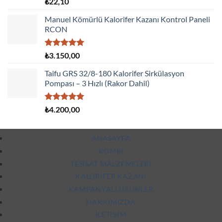
5 üzerinden
₺
22,10
5.00
oy
aldı
Manuel Kömürlü Kalorifer Kazanı Kontrol Paneli
RCON
5 üzerinden
₺
3.150,00
5.00
oy
aldı
Taifu GRS 32/8-180 Kalorifer Sirkülasyon
Pompası – 3 Hızlı (Rakor Dahil)
5 üzerinden
₺
4.200,00
5.00
oy
aldı
ANASAYFA
KOMBI
TESISAT MALZEMELERI
KALORIFER KAZANI
KAMPANYALI ÜRÜNLER
HAKKIMIZDA
İLETIŞIM