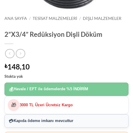
ANA SAYFA
/
TESISAT MALZEMELERI
/
DIŞLI MALZEMELER
2”X3/4” Redüksiyon Dişli Döküm
148,10
₺
Stokta yok
💰
Havale / EFT ile ödemelerde
%5 İNDİRİM
🎁
3000 TL Üzeri Ücretsiz Kargo
💳
Kapıda ödeme imkanı
mevcuttur