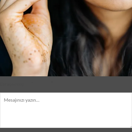
–
×
Esra
çevrimiçi