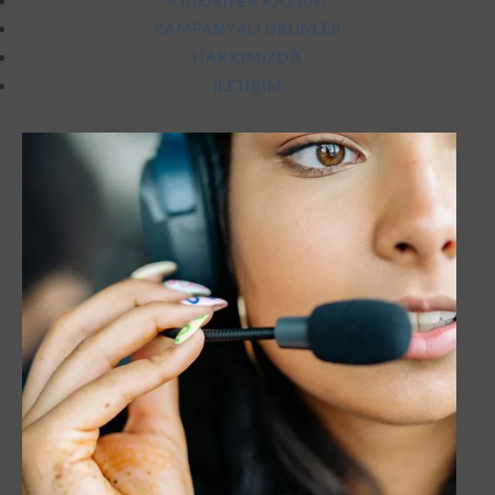
KALORIFER KAZANI
KAMPANYALI ÜRÜNLER
HAKKIMIZDA
İLETIŞIM