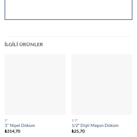
İLGILI ÜRÜNLER
3"
1/2"
3’’ Nipel Döküm
1/2″ Dişli Maşon Döküm
₺
314,70
₺
25,70