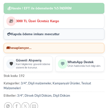
💰
Havale / EFT ile ödemelerde
%5 İNDİRİM
🎁
3000 TL Üzeri Ücretsiz Kargo
💳
Kapıda ödeme imkanı
mevcuttur
🚚
hesaplanıyor...
Güvenli Alışveriş
WhatsApp Destek
🛡️
💬
Kart bilgileriniz güvenli ödeme
Ürün hakkında hızlı bilgi alın.
sistemi ile korunur.
Stok kodu:
192
Kategoriler:
3/4"
,
Dişli malzemeler
,
Kampanyalı Ürünler
,
Tesisat
Malzemeleri
Etiketler:
3/4"
,
Dirsek Dişli Döküm
,
Dişli Döküm