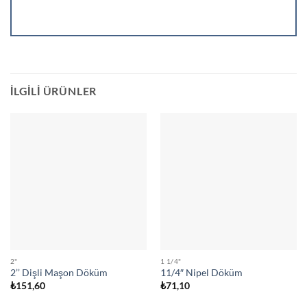
İLGILI ÜRÜNLER
2"
1 1/4"
2’’ Dişli Maşon Döküm
11/4″ Nipel Döküm
₺
151,60
₺
71,10