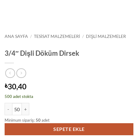
ANA SAYFA
/
TESISAT MALZEMELERI
/
DIŞLI MALZEMELER
3/4″ Dişli Döküm Dirsek
30,40
₺
500 adet stokta
3/4" Dişli Döküm Dirsek adet
Minimum sipariş:
50
adet
SEPETE EKLE