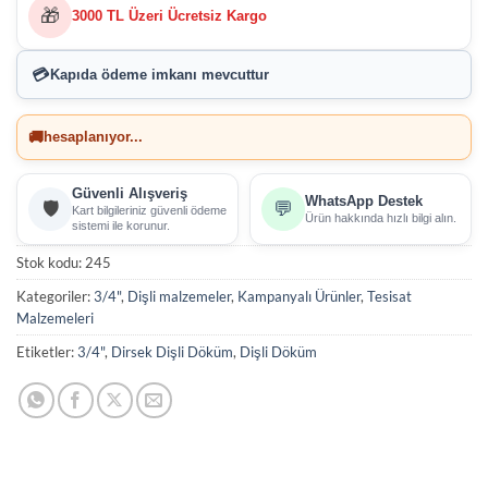
🎁
3000 TL Üzeri Ücretsiz Kargo
💳
Kapıda ödeme imkanı
mevcuttur
🚚
hesaplanıyor...
Güvenli Alışveriş
WhatsApp Destek
🛡️
💬
Kart bilgileriniz güvenli ödeme
Ürün hakkında hızlı bilgi alın.
sistemi ile korunur.
Stok kodu:
245
Kategoriler:
3/4"
,
Dişli malzemeler
,
Kampanyalı Ürünler
,
Tesisat
Malzemeleri
Etiketler:
3/4"
,
Dirsek Dişli Döküm
,
Dişli Döküm