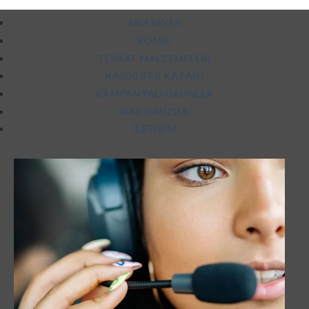
aldı
ANASAYFA
KOMBI
TESISAT MALZEMELERI
KALORIFER KAZANI
KAMPANYALI ÜRÜNLER
HAKKIMIZDA
İLETIŞIM