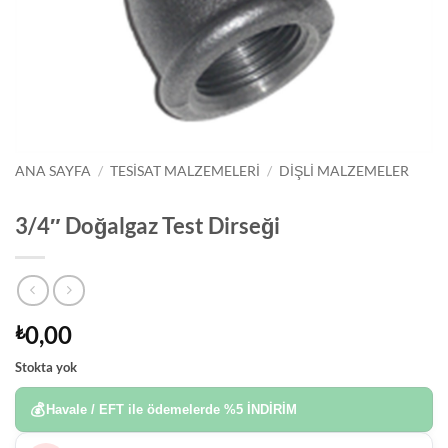
ANA SAYFA
/
TESISAT MALZEMELERI
/
DIŞLI MALZEMELER
3/4″ Doğalgaz Test Dirseği
0,00
₺
Stokta yok
💰
Havale / EFT ile ödemelerde
%5 İNDİRİM