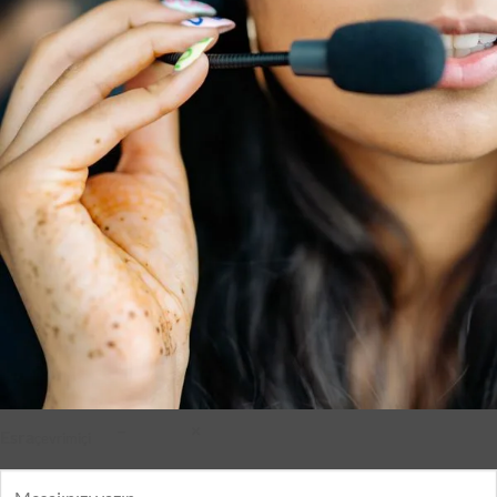
–
×
Esra
çevrimiçi