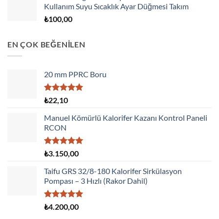
Kullanım Suyu Sıcaklık Ayar Düğmesi Takım
₺
100,00
EN ÇOK BEĞENİLEN
20 mm PPRC Boru
5 üzerinden
₺
22,10
5.00
oy
aldı
Manuel Kömürlü Kalorifer Kazanı Kontrol Paneli
RCON
5 üzerinden
₺
3.150,00
5.00
oy
aldı
Taifu GRS 32/8-180 Kalorifer Sirkülasyon
Pompası – 3 Hızlı (Rakor Dahil)
5 üzerinden
₺
4.200,00
5.00
oy