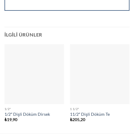
İLGILI ÜRÜNLER
1/2"
1 1/2"
1/2″ Dişli Döküm Dirsek
11/2″ Dişli Döküm Te
₺
19,90
₺
205,20