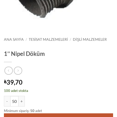
ANA SAYFA
/
TESISAT MALZEMELERI
/
DIŞLI MALZEMELER
1’’ Nipel Döküm
39,70
₺
100 adet stokta
1’’ Nipel Döküm adet
Minimum sipariş:
50
adet