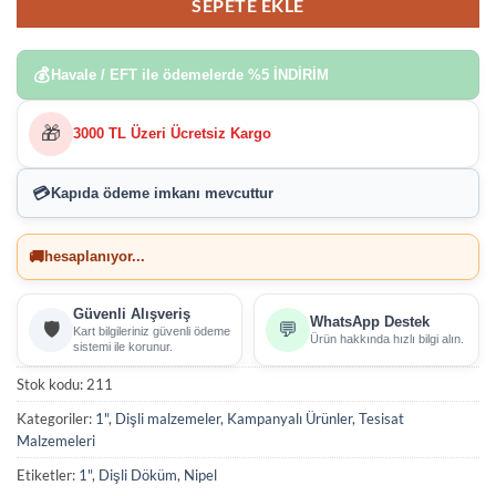
SEPETE EKLE
💰
Havale / EFT ile ödemelerde
%5 İNDİRİM
🎁
3000 TL Üzeri Ücretsiz Kargo
💳
Kapıda ödeme imkanı
mevcuttur
🚚
hesaplanıyor...
Güvenli Alışveriş
WhatsApp Destek
🛡️
💬
Kart bilgileriniz güvenli ödeme
Ürün hakkında hızlı bilgi alın.
sistemi ile korunur.
Stok kodu:
211
Kategoriler:
1"
,
Dişli malzemeler
,
Kampanyalı Ürünler
,
Tesisat
Malzemeleri
Etiketler:
1"
,
Dişli Döküm
,
Nipel