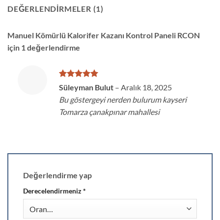
DEĞERLENDIRMELER (1)
Manuel Kömürlü Kalorifer Kazanı Kontrol Paneli RCON
için 1 değerlendirme
5 üzerinden
Süleyman Bulut
–
Aralık 18, 2025
5
oy aldı
Bu göstergeyi nerden bulurum kayseri
Tomarza çanakpınar mahallesi
Değerlendirme yap
Derecelendirmeniz
*