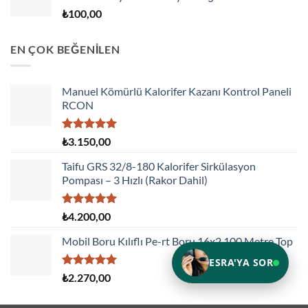
₺
100,00
EN ÇOK BEĞENİLEN
Manuel Kömürlü Kalorifer Kazanı Kontrol Paneli
RCON
5 üzerinden
₺
3.150,00
5.00
oy
aldı
Taifu GRS 32/8-180 Kalorifer Sirkülasyon
Pompası – 3 Hızlı (Rakor Dahil)
5 üzerinden
₺
4.200,00
5.00
oy
aldı
Mobil Boru Kılıflı Pe-rt Boru 16x2 100 Metre Top
ESRA'YA SOR
5 üzerinden
₺
2.270,00
5.00
oy
aldı