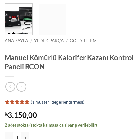
ANA SAYFA
/
YEDEK PARÇA
/
GOLDTHERM
Manuel Kömürlü Kalorifer Kazanı Kontrol
Paneli RCON
(
1
müşteri değerlendirmesi)
1
müşteri
3.150,00
₺
puanına
dayanarak
5 üzerinden
2 adet stokta (stokta kalmasa da sipariş verilebilir)
5
puan aldı
Manuel Kömürlü Kalorifer Kazanı Kontrol Paneli RCON adet