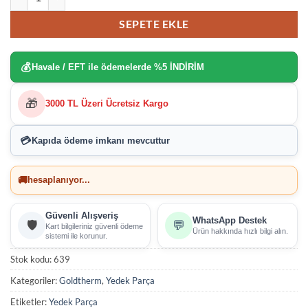
SEPETE EKLE
💰
Havale / EFT ile ödemelerde
%5 İNDİRİM
🎁
3000 TL Üzeri Ücretsiz Kargo
💳
Kapıda ödeme imkanı
mevcuttur
🚚
hesaplanıyor...
Güvenli Alışveriş
WhatsApp Destek
🛡️
💬
Kart bilgileriniz güvenli ödeme
Ürün hakkında hızlı bilgi alın.
sistemi ile korunur.
Stok kodu:
639
Kategoriler:
Goldtherm
,
Yedek Parça
Etiketler:
Yedek Parça