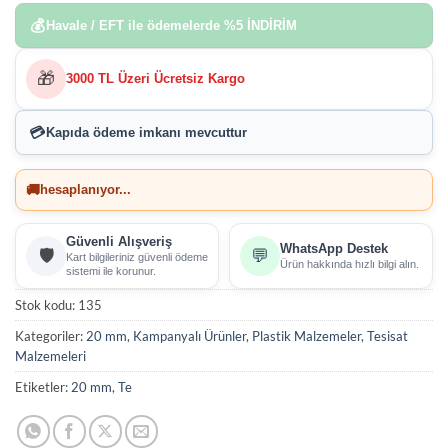
💰
Havale / EFT ile ödemelerde
%5 İNDİRİM
🎁
3000 TL Üzeri Ücretsiz Kargo
💳
Kapıda ödeme imkanı
mevcuttur
🚚
hesaplanıyor...
Güvenli Alışveriş
WhatsApp Destek
🛡️
💬
Kart bilgileriniz güvenli ödeme
Ürün hakkında hızlı bilgi alın.
sistemi ile korunur.
Stok kodu:
135
Kategoriler:
20 mm
,
Kampanyalı Ürünler
,
Plastik Malzemeler
,
Tesisat
Malzemeleri
Etiketler:
20 mm
,
Te