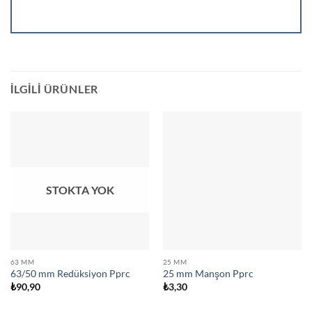
İLGILI ÜRÜNLER
STOKTA YOK
63 MM
25 MM
63/50 mm Redüksiyon Pprc
25 mm Manşon Pprc
₺
90,90
₺
3,30