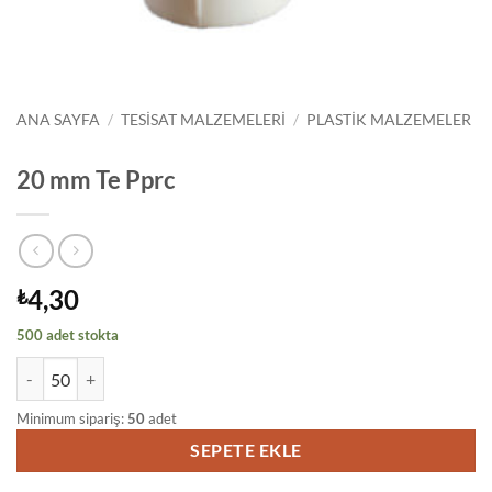
ANA SAYFA
/
TESISAT MALZEMELERI
/
PLASTIK MALZEMELER
20 mm Te Pprc
4,30
₺
500 adet stokta
20 mm Te Pprc adet
Minimum sipariş:
50
adet
SEPETE EKLE