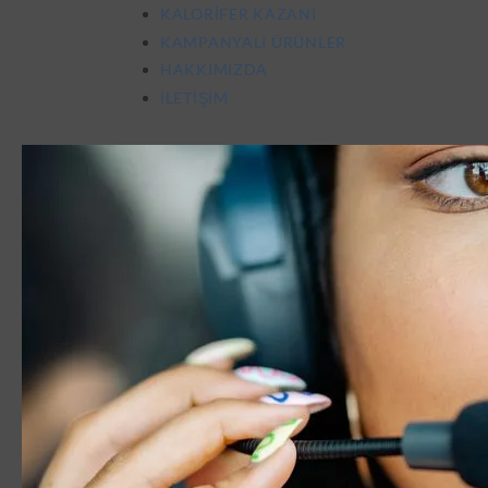
KALORIFER KAZANI
KAMPANYALI ÜRÜNLER
HAKKIMIZDA
İLETIŞIM