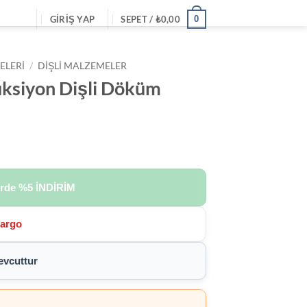
0
GIRIŞ YAP
SEPET /
₺
0,00
ELERI
/
DIŞLI MALZEMELER
ksiyon Dişli Döküm
erde
%5 İNDİRİM
Kargo
vcuttur