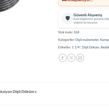
Güvenli Alışveriş
🛡️
Kart bilgileriniz güvenli ö
sistemi ile korunur.
Stok kodu:
268
Kategoriler:
Dişli malzemeler
,
Kampa
Etiketler:
1 1/4"
,
Dişli Döküm
,
Redük
ksiyon Dişli Döküm c