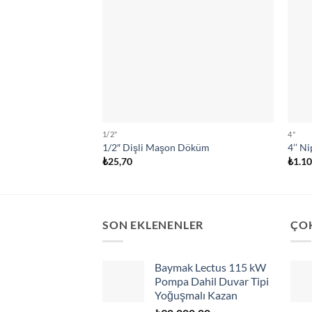
1/2"
4"
1/2″ Dişli Maşon Döküm
4’’ N
₺
25,70
₺
1.1
SON EKLENENLER
ÇO
Baymak Lectus 115 kW
Pompa Dahil Duvar Tipi
Yoğuşmalı Kazan