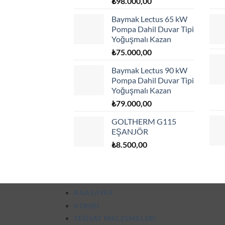
₺
98.000,00
Baymak Lectus 65 kW
Pompa Dahil Duvar Tipi
Yoğuşmalı Kazan
₺
75.000,00
Baymak Lectus 90 kW
Pompa Dahil Duvar Tipi
Yoğuşmalı Kazan
₺
79.000,00
GOLTHERM G115
EŞANJÖR
₺
8.500,00
ANASAYFA
KOMBI
TESISAT MALZEMELERI