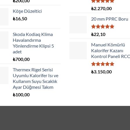
₺
200,00
5 üzerinden
₺
2.270,00
Köşe Düzeltici
5.00
oy
aldı
₺
16,50
20 mm PPRC Boru
5 üzerinden
Skoda Kodiaq Klima
₺
22,10
5.00
oy
Havalandırma
aldı
Manuel Kömürlü
Yönlendirme Klipsi 5
Kalorifer Kazanı
adet
Kontrol Paneli RC
₺
700,00
Thermex Rigel Serisi
5 üzerinden
₺
3.150,00
Uyumlu Kalorifer Isı ve
5.00
oy
aldı
Kullanım Suyu Sıcaklık
Ayar Düğmesi Takım
₺
100,00