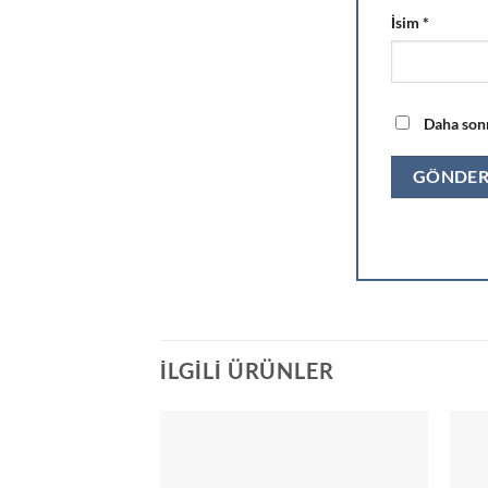
İsim
*
Daha sonr
İLGILI ÜRÜNLER