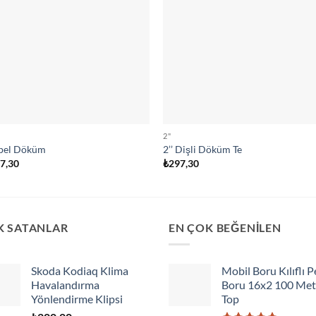
2"
ipel Döküm
2’’ Dişli Döküm Te
07,30
₺
297,30
K SATANLAR
EN ÇOK BEĞENİLEN
Skoda Kodiaq Klima
Mobil Boru Kılıflı P
Havalandırma
Boru 16x2 100 Met
Yönlendirme Klipsi
Top