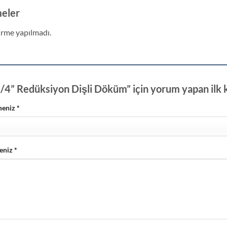
eler
rme yapılmadı.
/4” Redüksiyon Dişli Döküm” için yorum yapan ilk ki
meniz
*
eniz
*