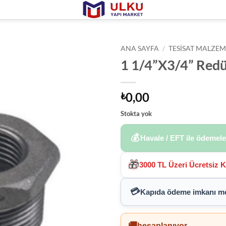
ANA SAYFA
/
TESISAT MALZEM
1 1/4”X3/4” Redü
0,00
₺
Stokta yok
💰
Havale / EFT ile ödemel
🎁
3000 TL Üzeri Ücretsiz 
💳
Kapıda ödeme imkanı
me
🚚
hesaplanıyor...