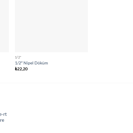
1/2"
1"
1/2″ Nipel Döküm
1’’ Dişli Maşon Dök
₺
22,20
₺
44,30
e-rt
re