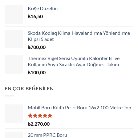
Köşe Düzeltici
₺
16,50
Skoda Kodiaq Klima Havalandırma Yönlendirme
Klipsi 5 adet
₺
700,00
Thermex Rigel Serisi Uyumlu Kalorifer Isı ve
Kullanım Suyu Sıcaklık Ayar Düğmesi Takım
₺
100,00
EN ÇOK BEĞENİLEN
Mobil Boru Kılıflı Pe-rt Boru 16x2 100 Metre Top
5 üzerinden
₺
2.270,00
5.00
oy
aldı
20 mm PPRC Boru