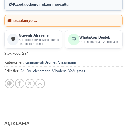
💳
Kapıda ödeme imkanı
mevcuttur
🚚
hesaplanıyor...
Güvenli Alışveriş
WhatsApp Destek
🛡️
💬
Kart bilgileriniz güvenli ödeme
Ürün hakkında hızlı bilgi alın.
sistemi ile korunur.
Stok kodu:
294
Kategoriler:
Kampanyalı Ürünler
,
Viessmann
Etiketler:
26 Kw
,
Viessmann
,
Vitodens
,
Yoğuşmalı
AÇIKLAMA