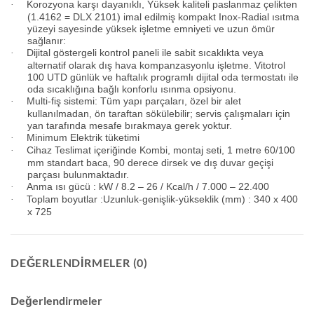
Korozyona karşı dayanıklı, Yüksek kaliteli paslanmaz çelikten
·
(1.4162 = DLX 2101) imal edilmiş kompakt Inox-Radial ısıtma
yüzeyi sayesinde yüksek işletme emniyeti ve uzun ömür
sağlanır:
Dijital göstergeli kontrol paneli ile sabit sıcaklıkta veya
·
alternatif olarak dış hava kompanzasyonlu işletme. Vitotrol
100 UTD günlük ve haftalık programlı dijital oda termostatı ile
oda sıcaklığına bağlı konforlu ısınma opsiyonu.
Multi-fiş sistemi: Tüm yapı parçaları, özel bir alet
·
kullanılmadan, ön taraftan sökülebilir; servis çalışmaları için
yan tarafında mesafe bırakmaya gerek yoktur.
Minimum Elektrik tüketimi
·
Cihaz Teslimat içeriğinde Kombi, montaj seti, 1 metre 60/100
·
mm standart baca, 90 derece dirsek ve dış duvar geçişi
parçası bulunmaktadır.
Anma ısı gücü : kW / 8.2 – 26 / Kcal/h / 7.000 – 22.400
·
Toplam boyutlar :Uzunluk-genişlik-yükseklik (mm) : 340 x 400
·
x 725
DEĞERLENDIRMELER (0)
Değerlendirmeler