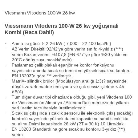
Viesmann Vitodens 100 W 26 kw
Viessmann Vitodens 100-W 26 kw yoğuşmalı
Kombi (Baca Dahil)
Anma ısı gücü: 8.2-26 kW ( 7.000 – 22.400 kcal/h )
·
AB Verim Direktifi 92/42’ye göre verim sınıfı: 4-yıldız (****)
·
verim Kazan verimi: %107,8 (EN 677”ye göre %30 yükte ve
30°C dönüş suyu sıcaklığında).
Paslanmaz çelik plakalı eşanjör ve konfor fonksiyonu
·
sayesinde anında sıcak su temini ve yüksek sıcak su konforu.
EN 13203”e göre *** verilmiştir.
MatriX- silindirk brülör (Modülasyon aralığı 1:3)? sayesinde
·
düşük zararlı madde emisyonu ve çok sessiz işletme < 45
dB(A)
Tüm diğer duvar tipi cihazlarda olduğu gibi, yeni Vitodens 100
·
de Viessmann’ın Almanya / Allendorf’taki merkezinde yılların
seri üretim tecrübesiyle üretilmektedir.
Sıcak su çıkışında sıcaklık sensörü ile elektronik çıkış sıcaklığı
·
kontrolü sayesinde yüksek daimi kapasite ve sabit sıcaklıkta
su alımı.Daimi kapasitede 26 kW (?T = 30 K) 10 Litre/dak
EN 13203 Standardı’na göre sıcak su konforu 3-yıldız (***)
·
verim