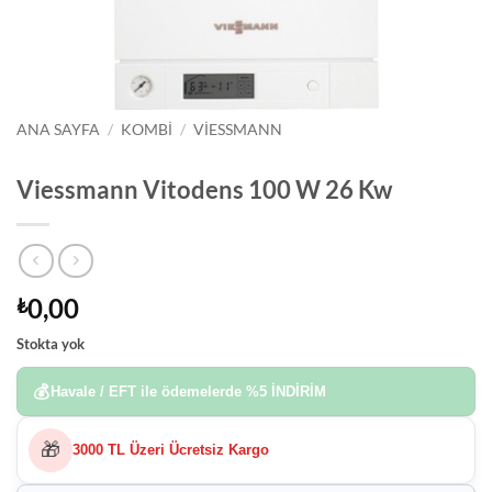
ANA SAYFA
/
KOMBI
/
VIESSMANN
Viessmann Vitodens 100 W 26 Kw
0,00
₺
Stokta yok
💰
Havale / EFT ile ödemelerde
%5 İNDİRİM
🎁
3000 TL Üzeri Ücretsiz Kargo