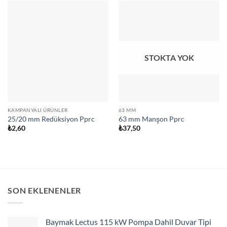
STOKTA YOK
KAMPANYALI ÜRÜNLER
63 MM
25/20 mm Redüksiyon Pprc
63 mm Manşon Pprc
₺
2,60
₺
37,50
SON EKLENENLER
Baymak Lectus 115 kW Pompa Dahil Duvar Tipi