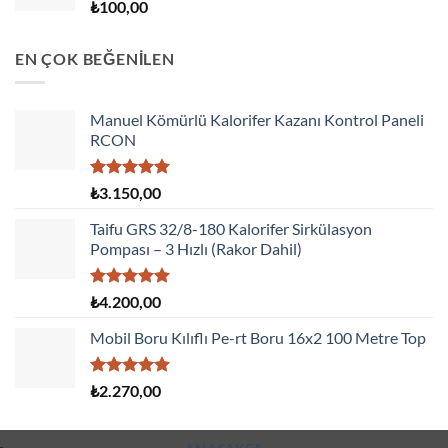
₺
100,00
EN ÇOK BEĞENİLEN
Manuel Kömürlü Kalorifer Kazanı Kontrol Paneli
RCON
5 üzerinden
₺
3.150,00
5.00
oy
aldı
Taifu GRS 32/8-180 Kalorifer Sirkülasyon
Pompası – 3 Hızlı (Rakor Dahil)
5 üzerinden
₺
4.200,00
5.00
oy
aldı
Mobil Boru Kılıflı Pe-rt Boru 16x2 100 Metre Top
5 üzerinden
₺
2.270,00
5.00
oy
aldı