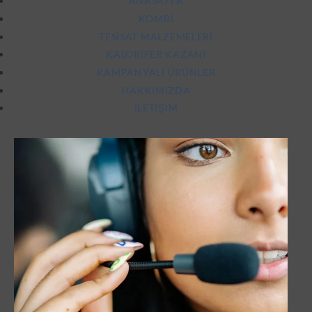
ANASAYFA
KOMBI
TESISAT MALZEMELERI
KALORIFER KAZANI
KAMPANYALI ÜRÜNLER
HAKKIMIZDA
İLETIŞIM