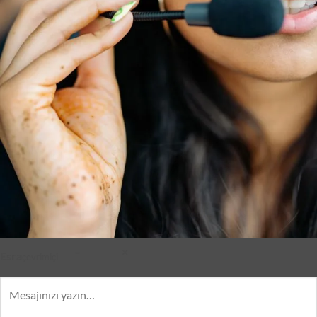
–
×
Esra
çevrimiçi