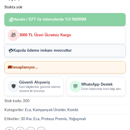
Stokta yok
💰
Havale / EFT ile ödemelerde
%5 İNDİRİM
🎁
3000 TL Üzeri Ücretsiz Kargo
💳
Kapıda ödeme imkanı
mevcuttur
🚚
hesaplanıyor...
Güvenli Alışveriş
WhatsApp Destek
🛡️
💬
Kart bilgileriniz güvenli ödeme
Ürün hakkında hızlı bilgi alın.
sistemi ile korunur.
Stok kodu:
300
Kategoriler:
Eca
,
Kampanyalı Ürünler
,
Kombi
Etiketler:
30 Kw
,
Eca
,
Proteus Premix
,
Yoğuşmalı