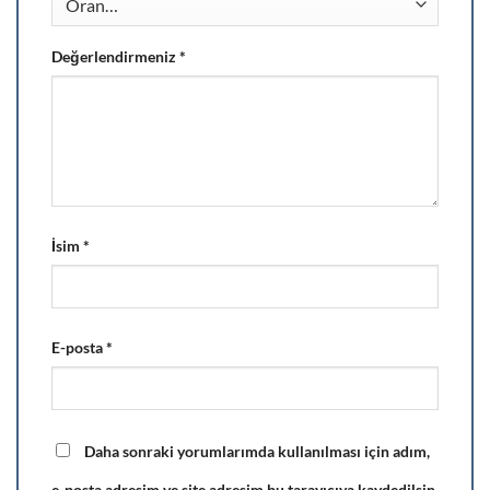
Değerlendirmeniz
*
İsim
*
E-posta
*
Daha sonraki yorumlarımda kullanılması için adım,
e-posta adresim ve site adresim bu tarayıcıya kaydedilsin.