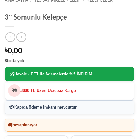
ANA SAYFA
/
TESISAT MALZEMELERI
/
KELEPÇELER
3″ Somunlu Kelepçe
0,00
₺
Stokta yok
💰
Havale / EFT ile ödemelerde
%5 İNDİRİM
🎁
3000 TL Üzeri Ücretsiz Kargo
💳
Kapıda ödeme imkanı
mevcuttur
🚚
hesaplanıyor...