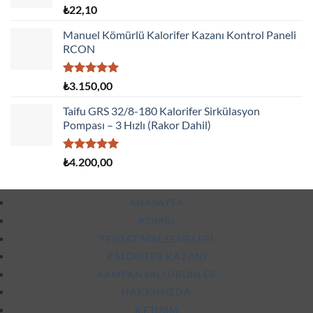
5 üzerinden
₺
22,10
5.00
oy
aldı
Manuel Kömürlü Kalorifer Kazanı Kontrol Paneli
RCON
5 üzerinden
₺
3.150,00
5.00
oy
aldı
Taifu GRS 32/8-180 Kalorifer Sirkülasyon
Pompası – 3 Hızlı (Rakor Dahil)
5 üzerinden
₺
4.200,00
5.00
oy
aldı
ANASAYFA
KOMBI
TESISAT MALZEMELERI
KALORIFER KAZANI
KAMPANYALI ÜRÜNLER
HAKKIMIZDA
İLETIŞIM