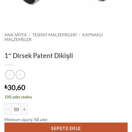
ANA SAYFA
/
TESISAT MALZEMELERI
/
KAYNAKLI
MALZEMELER
1″ Dirsek Patent Dikişli
30,60
₺
100 adet stokta
1" Dirsek Patent Dikişli adet
Minimum sipariş:
50
adet
SEPETE EKLE