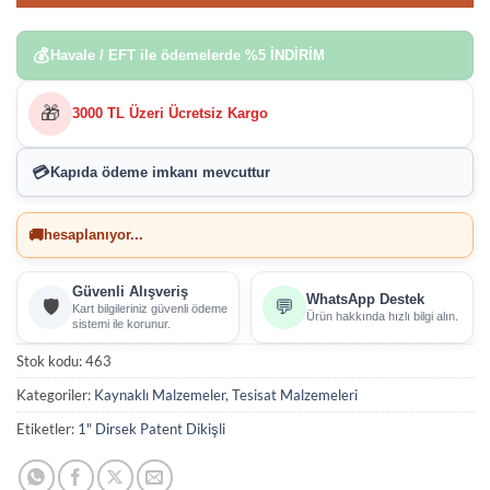
💰
Havale / EFT ile ödemelerde
%5 İNDİRİM
🎁
3000 TL Üzeri Ücretsiz Kargo
💳
Kapıda ödeme imkanı
mevcuttur
🚚
hesaplanıyor...
Güvenli Alışveriş
WhatsApp Destek
🛡️
💬
Kart bilgileriniz güvenli ödeme
Ürün hakkında hızlı bilgi alın.
sistemi ile korunur.
Stok kodu:
463
Kategoriler:
Kaynaklı Malzemeler
,
Tesisat Malzemeleri
Etiketler:
1" Dirsek Patent Dikişli