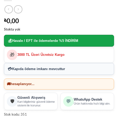
0,00
₺
Stokta yok
💰
Havale / EFT ile ödemelerde
%5 İNDİRİM
🎁
3000 TL Üzeri Ücretsiz Kargo
💳
Kapıda ödeme imkanı
mevcuttur
🚚
hesaplanıyor...
Güvenli Alışveriş
WhatsApp Destek
🛡️
💬
Kart bilgileriniz güvenli ödeme
Ürün hakkında hızlı bilgi alın.
sistemi ile korunur.
Stok kodu:
351