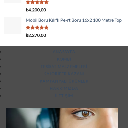
5 üzerinden
₺
4.200,00
5.00
oy
aldı
Mobil Boru Kılıflı Pe-rt Boru 16x2 100 Metre Top
5 üzerinden
₺
2.270,00
5.00
oy
aldı
ANASAYFA
KOMBI
TESISAT MALZEMELERI
KALORIFER KAZANI
KAMPANYALI ÜRÜNLER
HAKKIMIZDA
İLETIŞIM