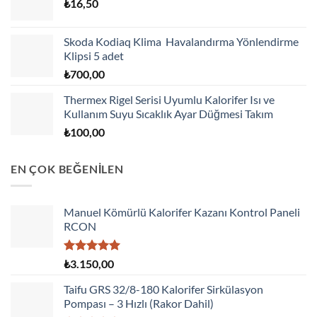
₺
16,50
Skoda Kodiaq Klima Havalandırma Yönlendirme
Klipsi 5 adet
₺
700,00
Thermex Rigel Serisi Uyumlu Kalorifer Isı ve
Kullanım Suyu Sıcaklık Ayar Düğmesi Takım
₺
100,00
EN ÇOK BEĞENİLEN
Manuel Kömürlü Kalorifer Kazanı Kontrol Paneli
RCON
5 üzerinden
₺
3.150,00
5.00
oy
aldı
Taifu GRS 32/8-180 Kalorifer Sirkülasyon
Pompası – 3 Hızlı (Rakor Dahil)