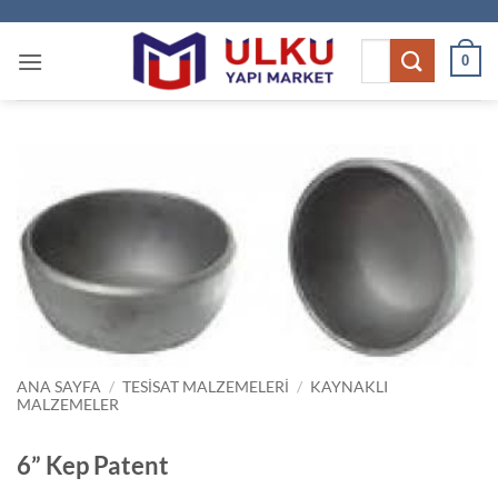
İçeriğe
atla
Ara:
0
ANA SAYFA
/
TESISAT MALZEMELERI
/
KAYNAKLI
MALZEMELER
6” Kep Patent