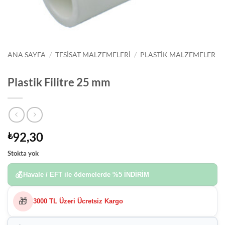
ANA SAYFA
/
TESISAT MALZEMELERI
/
PLASTIK MALZEMELER
Plastik Filitre 25 mm
92,30
₺
Stokta yok
💰
Havale / EFT ile ödemelerde
%5 İNDİRİM
🎁
3000 TL Üzeri Ücretsiz Kargo