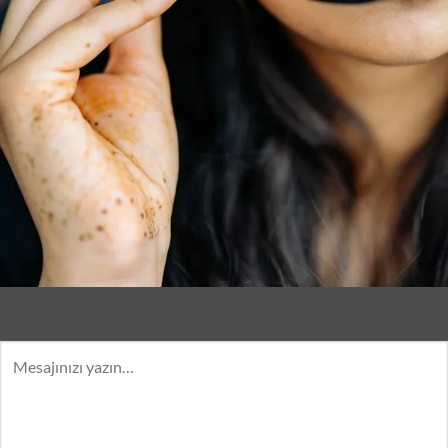
–
×
Esra
çevrimiçi