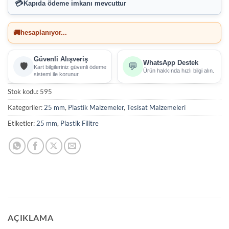
💳
Kapıda ödeme imkanı
mevcuttur
🚚
hesaplanıyor...
Güvenli Alışveriş
WhatsApp Destek
🛡️
💬
Kart bilgileriniz güvenli ödeme
Ürün hakkında hızlı bilgi alın.
sistemi ile korunur.
Stok kodu:
595
Kategoriler:
25 mm
,
Plastik Malzemeler
,
Tesisat Malzemeleri
Etiketler:
25 mm
,
Plastik Filitre
AÇIKLAMA