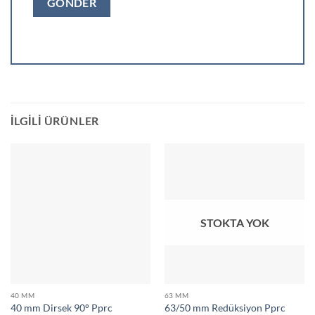
İLGILI ÜRÜNLER
STOKTA YOK
40 MM
63 MM
40 mm Dirsek 90° Pprc
63/50 mm Redüksiyon Pprc