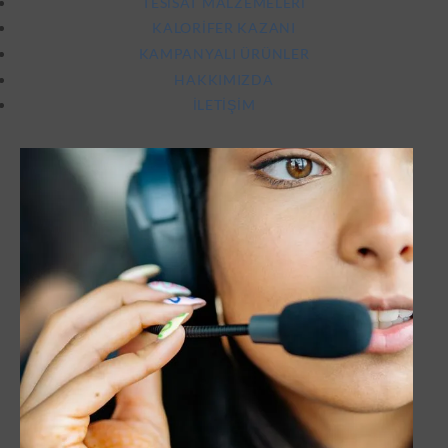
TESISAT MALZEMELERI
KALORIFER KAZANI
KAMPANYALI ÜRÜNLER
HAKKIMIZDA
İLETIŞIM