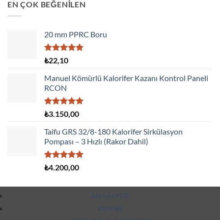
EN ÇOK BEĞENİLEN
20 mm PPRC Boru
5 üzerinden
₺
22,10
5.00
oy
aldı
Manuel Kömürlü Kalorifer Kazanı Kontrol Paneli
RCON
5 üzerinden
₺
3.150,00
5.00
oy
aldı
Taifu GRS 32/8-180 Kalorifer Sirkülasyon
Pompası – 3 Hızlı (Rakor Dahil)
5 üzerinden
₺
4.200,00
5.00
oy
aldı
ANASAYFA
KOMBI