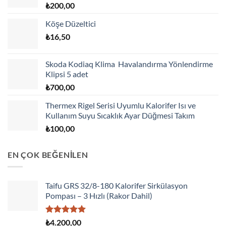
₺
200,00
Köşe Düzeltici
₺
16,50
Skoda Kodiaq Klima Havalandırma Yönlendirme
Klipsi 5 adet
₺
700,00
Thermex Rigel Serisi Uyumlu Kalorifer Isı ve
Kullanım Suyu Sıcaklık Ayar Düğmesi Takım
₺
100,00
EN ÇOK BEĞENİLEN
Taifu GRS 32/8-180 Kalorifer Sirkülasyon
Pompası – 3 Hızlı (Rakor Dahil)
5 üzerinden
₺
4.200,00