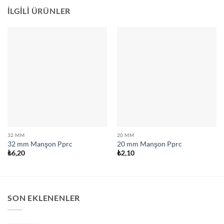
İLGILI ÜRÜNLER
32 MM
20 MM
32 mm Manşon Pprc
20 mm Manşon Pprc
₺
6,20
₺
2,10
SON EKLENENLER