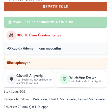
SEPETE EKLE
💰
Havale / EFT ile ödemelerde
%5 İNDİRİM
🎁
3000 TL Üzeri Ücretsiz Kargo
💳
Kapıda ödeme imkanı
mevcuttur
🚚
hesaplanıyor...
Güvenli Alışveriş
WhatsApp Destek
🛡️
💬
Kart bilgileriniz güvenli ödeme
Ürün hakkında hızlı bilgi alın.
sistemi ile korunur.
Stok kodu:
606
Kategoriler:
20 mm
,
Kelepçeler
,
Plastik Malzemeler
,
Tesisat Malzemeleri
Etiketler:
20 mm
,
Çiftli Kelepçe