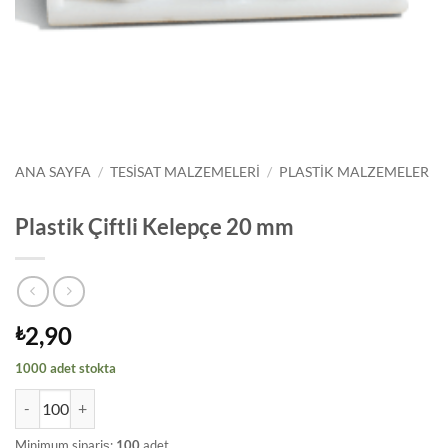
ANA SAYFA
/
TESISAT MALZEMELERI
/
PLASTIK MALZEMELER
Plastik Çiftli Kelepçe 20 mm
2,90
₺
1000 adet stokta
Plastik Çiftli Kelepçe 20 mm adet
Minimum sipariş:
100
adet