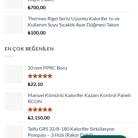
₺
700,00
Thermex Rigel Serisi Uyumlu Kalorifer Isı ve
Kullanım Suyu Sıcaklık Ayar Düğmesi Takım
₺
100,00
EN ÇOK BEĞENİLEN
20 mm PPRC Boru
5 üzerinden
₺
22,10
5.00
oy
aldı
Manuel Kömürlü Kalorifer Kazanı Kontrol Paneli
RCON
5 üzerinden
₺
3.150,00
5.00
oy
aldı
Taifu GRS 32/8-180 Kalorifer Sirkülasyon
Pompası – 3 Hızlı (Rakor Dahil)