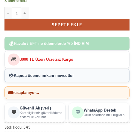
8 adet stokta
Goldtherm İyonizasyon Elektrodu adet
SEPETE EKLE
💰
Havale / EFT ile ödemelerde
%5 İNDİRİM
🎁
3000 TL Üzeri Ücretsiz Kargo
💳
Kapıda ödeme imkanı
mevcuttur
🚚
hesaplanıyor...
Güvenli Alışveriş
WhatsApp Destek
🛡️
💬
Kart bilgileriniz güvenli ödeme
Ürün hakkında hızlı bilgi alın.
sistemi ile korunur.
Stok kodu:
543