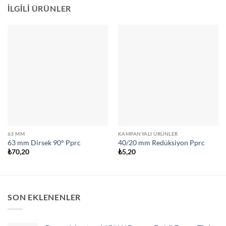
İLGILI ÜRÜNLER
63 MM
KAMPANYALI ÜRÜNLER
63 mm Dirsek 90° Pprc
40/20 mm Redüksiyon Pprc
₺
70,20
₺
5,20
SON EKLENENLER