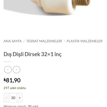
ANA SAYFA
/
TESISAT MALZEMELERI
/
PLASTIK MALZEMELER
Dış Dişli Dirsek 32×1 inç
81,90
₺
297 adet stokta
Dış Dişli Dirsek 32x1 inç adet
Minimum sipariş:
30
adet