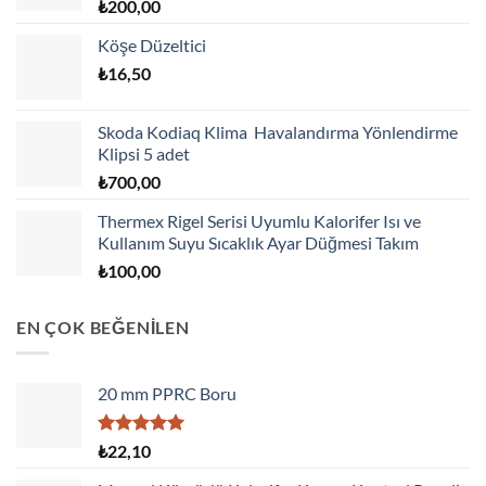
₺
200,00
Köşe Düzeltici
₺
16,50
Skoda Kodiaq Klima Havalandırma Yönlendirme
Klipsi 5 adet
₺
700,00
Thermex Rigel Serisi Uyumlu Kalorifer Isı ve
Kullanım Suyu Sıcaklık Ayar Düğmesi Takım
₺
100,00
EN ÇOK BEĞENİLEN
20 mm PPRC Boru
5 üzerinden
₺
22,10
5.00
oy
aldı