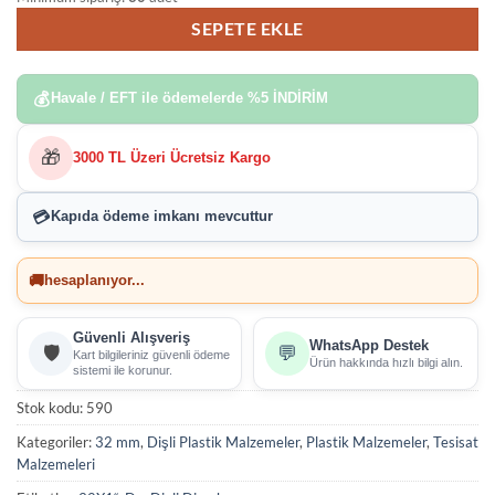
SEPETE EKLE
💰
Havale / EFT ile ödemelerde
%5 İNDİRİM
🎁
3000 TL Üzeri Ücretsiz Kargo
💳
Kapıda ödeme imkanı
mevcuttur
🚚
hesaplanıyor...
Güvenli Alışveriş
WhatsApp Destek
🛡️
💬
Kart bilgileriniz güvenli ödeme
Ürün hakkında hızlı bilgi alın.
sistemi ile korunur.
Stok kodu:
590
Kategoriler:
32 mm
,
Dişli Plastik Malzemeler
,
Plastik Malzemeler
,
Tesisat
Malzemeleri