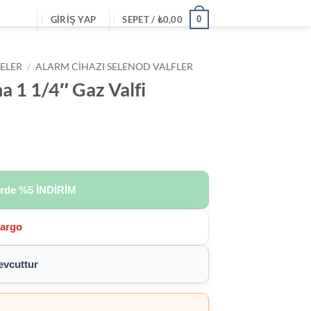
0
GIRIŞ YAP
SEPET /
₺
0,00
ELER
/
ALARM CIHAZI SELENOD VALFLER
a 1 1/4″ Gaz Valfi
erde
%5 İNDİRİM
Kargo
vcuttur