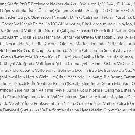
nç Sınıfı: Pn0,5 Pozisyon: Normalde Açık Bağlantı: 1/2", 3/4", 1", 11/4",
ğer Voltajlar İstek Üzerine) Çalışma Sıcaklık Aralığı: ‐20 °C İle 70 °C Ar
aniyeden Düşük Operasyon Prensibi: Direkt Çalışmalı Tekrar Kurulma: El
 Gövde Ve Kapak En Ac-46100 Alüminyum, Plastik Malzemeler Naylon, Kau
 Gaz Solenoid Valfleridir. Normal Çalışma Esnasında Elektrik Tüketimi O
 Gaz Alarm Cihazı Ya Da Herhangi Bir Sinyal Üreten Cihazdan Sinyal Alara
p, Normalde Açık, Elle Kurmalı Olan Ve Mesken Dışında Kullanılan Emniy
Herhangi Bir Gaz Kaçağı Durumunda Alarm Cihazından Sinyal Alarak Siste
. Gaz Vaflerimizde, Kurma Kolu El İle Yukarı Çekilip Ürün Kurulduğunda, 
Bir Sinyal Aldığında, Valf İçerdiği Elektromanyetik Alanlı Sistem Ve Gaz 
Bir Şekilde Kapatır. Valfe Sinyal Gelmeye Devam Etse De Etmese De Gaz 
şabilmesi İçin Hattın Girişi İle Çıkışı Arasında Herhangi Bir Basınç Farkı
ebilmesi, Ancak El İle Yeniden Kurma (Reset) İşleminden Sonra Mümkün O
rafından Yapılmalıdır. Valf Mili Veya Kurma Kolu Normal Çalışma Esna
k Olarak Kapanmaktadır. Valfler İşletme Şartları Altında Meydana Gelen 
nda Ve %85′ İnde Fonksiyonlarını Yerine Getirebilirler. Valfler Yüksek Ger
Derecesi Şartlarına Ve Performanslarına Uymaktadır. Cihaz Yağmurdan