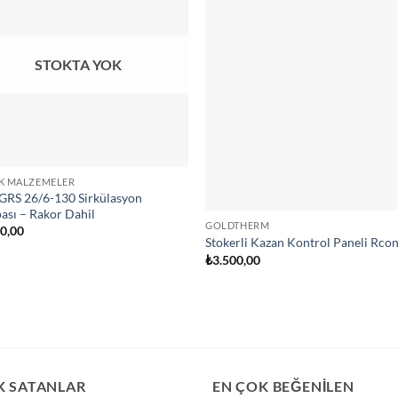
STOKTA YOK
IK MALZEMELER
 GRS 26/6-130 Sirkülasyon
sı – Rakor Dahil
GOLDTHERM
00,00
Stokerli Kazan Kontrol Paneli Rco
₺
3.500,00
K SATANLAR
EN ÇOK BEĞENİLEN