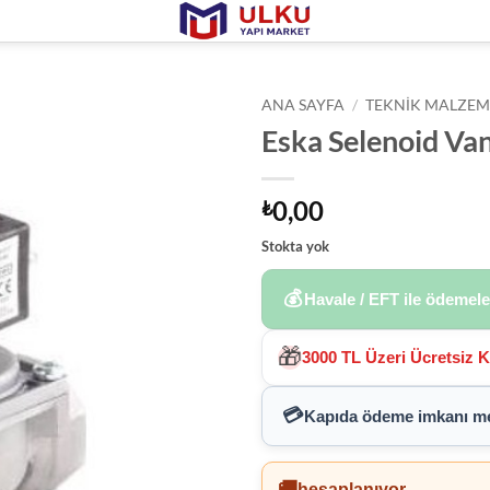
ANA SAYFA
/
TEKNIK MALZEM
Eska Selenoid Van
0,00
₺
Stokta yok
💰
Havale / EFT ile ödemel
🎁
3000 TL Üzeri Ücretsiz 
💳
Kapıda ödeme imkanı
me
🚚
hesaplanıyor...