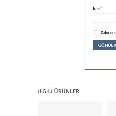
İsim
*
Daha sonr
İLGILI ÜRÜNLER