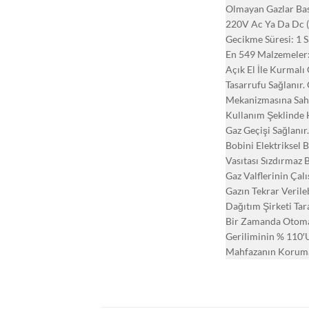
Olmayan Gazlar Bası
220V Ac Ya Da Dc (Di
Gecikme Süresi: 1 S
En 549 Malzemeler:
Açık El İle Kurmalı
Tasarrufu Sağlanır.
Mekanizmasına Sahi
Kullanım Şeklinde 
Gaz Geçişi Sağlanır
Bobini Elektriksel 
Vasıtası Sızdırmaz 
Gaz Valflerinin Çalı
Gazın Tekrar Veril
Dağıtım Şirketi Ta
Bir Zamanda Otomati
Geriliminin % 110′U
Mahfazanın Koruma 