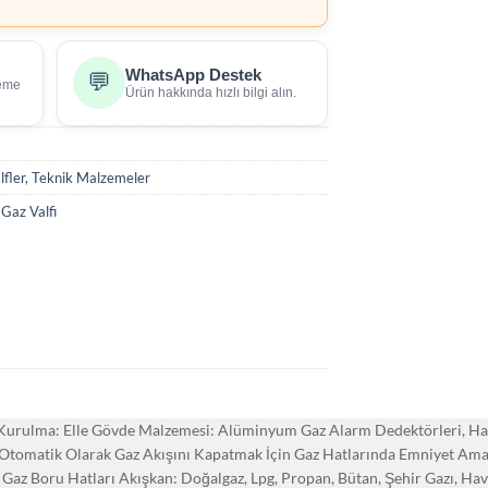
WhatsApp Destek
💬
deme
Ürün hakkında hızlı bilgi alın.
fler
,
Teknik Malzemeler
Gaz Valfi
ar Kurulma: Elle Gövde Malzemesi: Alüminyum Gaz Alarm Dedektörleri, H
e Otomatik Olarak Gaz Akışını Kapatmak İçin Gaz Hatlarında Emniyet Amaç
Gaz Boru Hatları Akışkan: Doğalgaz, Lpg, Propan, Bütan, Şehir Gazı, Hav