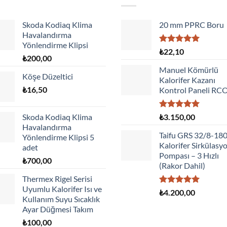
Skoda Kodiaq Klima
20 mm PPRC Boru
Havalandırma
Yönlendirme Klipsi
5 üzerinden
₺
22,10
₺
200,00
5.00
oy
aldı
Manuel Kömürlü
Köşe Düzeltici
Kalorifer Kazanı
₺
16,50
Kontrol Paneli RC
5 üzerinden
Skoda Kodiaq Klima
₺
3.150,00
5.00
oy
Havalandırma
aldı
Taifu GRS 32/8-18
Yönlendirme Klipsi 5
Kalorifer Sirkülasy
adet
Pompası – 3 Hızlı
₺
700,00
(Rakor Dahil)
Thermex Rigel Serisi
Uyumlu Kalorifer Isı ve
5 üzerinden
₺
4.200,00
Kullanım Suyu Sıcaklık
5.00
oy
aldı
Ayar Düğmesi Takım
₺
100,00