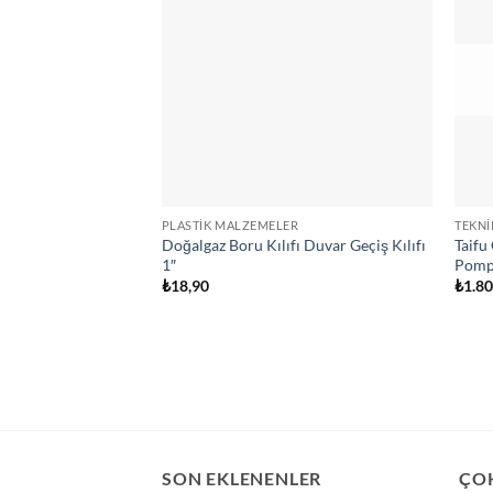
PLASTIK MALZEMELER
TEKN
Doğalgaz Boru Kılıfı Duvar Geçiş Kılıfı
Taifu
1″
Pompa
₺
18,90
₺
1.8
SON EKLENENLER
ÇO