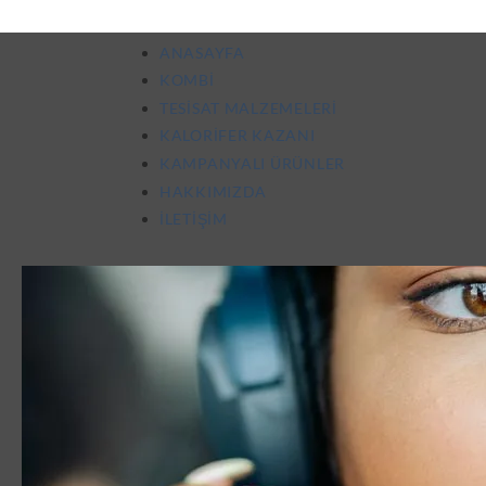
ANASAYFA
KOMBI
TESISAT MALZEMELERI
KALORIFER KAZANI
KAMPANYALI ÜRÜNLER
HAKKIMIZDA
İLETIŞIM