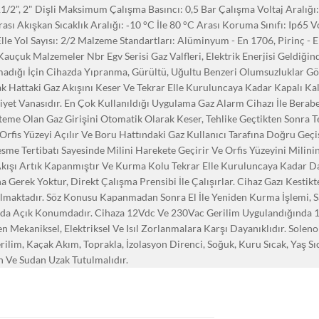
 11/2", 2" Dişli Maksimum Çalışma Basıncı: 0,5 Bar Çalışma Voltaj Aralığı
ası Akışkan Sıcaklık Aralığı: ‐10 °C İle 80 °C Arası Koruma Sınıfı: Ip65 V
le Yol Sayısı: 2/2 Malzeme Standartları: Alüminyum - En 1706, Pirinç - 
çuk Malzemeler Nbr Egv Serisi Gaz Valfleri, Elektrik Enerjisi Geldiğ
lmadığı İçin Cihazda Yıpranma, Gürültü, Uğultu Benzeri Olumsuzluklar G
k Hattaki Gaz Akışını Keser Ve Tekrar Elle Kuruluncaya Kadar Kapalı Kalı
et Vanasıdır. En Çok Kullanıldığı Uygulama Gaz Alarm Cihazı İle Berabe
me Olan Gaz Girişini Otomatik Olarak Keser, Tehlike Geçtikten Sonra Te
Orfis Yüzeyi Açılır Ve Boru Hattındaki Gaz Kullanıcı Tarafına Doğru Geçi
Kesme Tertibatı Sayesinde Milini Harekete Geçirir Ve Orfis Yüzeyini Mili
Akışı Artık Kapanmıştır Ve Kurma Kolu Tekrar Elle Kuruluncaya Kadar Da
na Gerek Yoktur, Direkt Çalışma Prensibi İle Çalışırlar. Cihaz Gazı Kestikt
lmaktadır. Söz Konusu Kapanmadan Sonra El İle Yeniden Kurma İşlemi, S
sında Açık Konumdadır. Cihaza 12Vdc Ve 230Vac Gerilim Uygulandığında 
Mekaniksel, Elektriksel Ve Isıl Zorlanmalara Karşı Dayanıklıdır. Solenoi
ilim, Kaçak Akım, Toprakla, İzolasyon Direnci, Soğuk, Kuru Sıcak, Yaş Sıc
 Ve Sudan Uzak Tutulmalıdır.