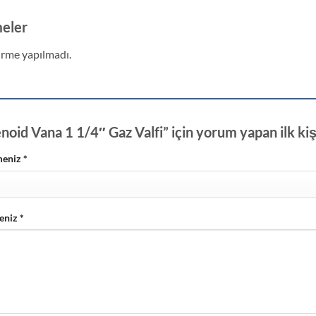
eler
rme yapılmadı.
noid Vana 1 1/4″ Gaz Valfi” için yorum yapan ilk kiş
meniz
*
eniz
*