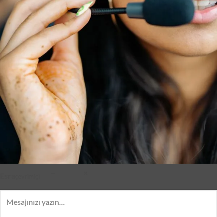
–
×
Esra
çevrimiçi