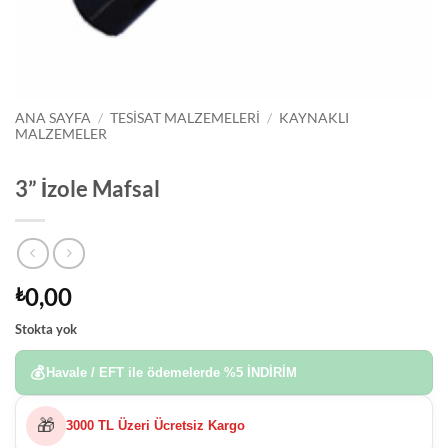
ANA SAYFA
/
TESISAT MALZEMELERI
/
KAYNAKLI
MALZEMELER
3” İzole Mafsal
0,00
₺
Stokta yok
💰
Havale / EFT ile ödemelerde
%5 İNDİRİM
🎁
3000 TL Üzeri Ücretsiz Kargo