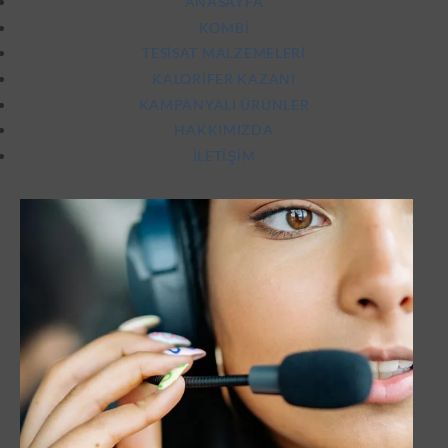
ANASAYFA
KOMBI
TESISAT MALZEMELERI
KALORIFER KAZANI
KAMPANYALI ÜRÜNLER
HAKKIMIZDA
İLETIŞIM