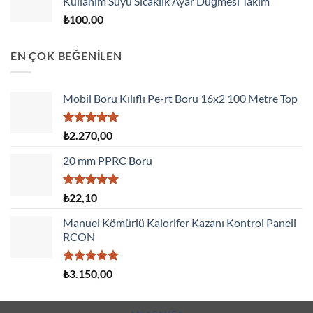
Kullanım Suyu Sıcaklık Ayar Düğmesi Takım
₺
100,00
EN ÇOK BEĞENİLEN
Mobil Boru Kılıflı Pe-rt Boru 16x2 100 Metre Top
5 üzerinden
₺
2.270,00
5.00
oy
aldı
20 mm PPRC Boru
5 üzerinden
₺
22,10
5.00
oy
aldı
Manuel Kömürlü Kalorifer Kazanı Kontrol Paneli
RCON
5 üzerinden
₺
3.150,00
5.00
oy
aldı