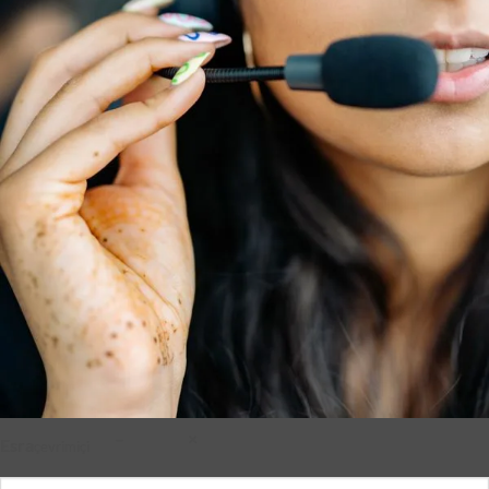
–
×
Esra
çevrimiçi