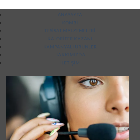
5.00
oy
aldı
ANASAYFA
KOMBI
TESISAT MALZEMELERI
KALORIFER KAZANI
KAMPANYALI ÜRÜNLER
HAKKIMIZDA
İLETIŞIM