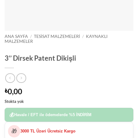
ANA SAYFA
/
TESISAT MALZEMELERI
/
KAYNAKLI
MALZEMELER
3’’ Dirsek Patent Dikişli
0,00
₺
Stokta yok
💰
Havale / EFT ile ödemelerde
%5 İNDİRİM
🎁
3000 TL Üzeri Ücretsiz Kargo