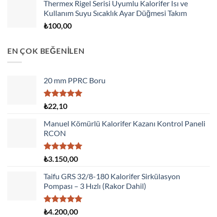
Thermex Rigel Serisi Uyumlu Kalorifer Isı ve
Kullanım Suyu Sıcaklık Ayar Düğmesi Takım
₺
100,00
EN ÇOK BEĞENİLEN
20 mm PPRC Boru
5 üzerinden
₺
22,10
5.00
oy
aldı
Manuel Kömürlü Kalorifer Kazanı Kontrol Paneli
RCON
5 üzerinden
₺
3.150,00
5.00
oy
aldı
Taifu GRS 32/8-180 Kalorifer Sirkülasyon
Pompası – 3 Hızlı (Rakor Dahil)
5 üzerinden
₺
4.200,00