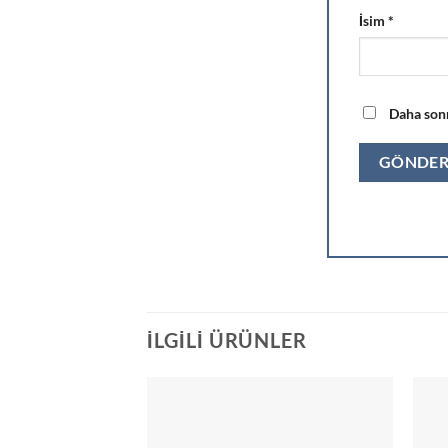
İsim
*
Daha sonr
İLGILI ÜRÜNLER