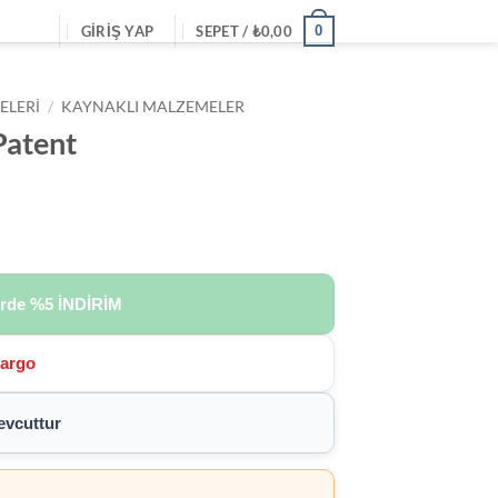
0
GIRIŞ YAP
SEPET /
₺
0,00
ELERI
/
KAYNAKLI MALZEMELER
Patent
erde
%5 İNDİRİM
Kargo
vcuttur