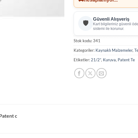
Güvenli Alışveriş
🛡️
Kart bilgileriniz güvenli ö
sistemi ile korunur.
Stok kodu:
341
Kategoriler:
Kaynaklı Malzemeler
,
T
Etiketler:
21/2”
,
Kuruva
,
Patent Te
Patent c