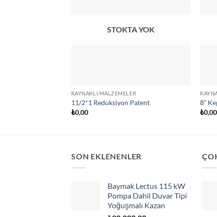
STOKTA YOK
KAYNAKLI MALZEMELER
KAYN
11/2*1 Redüksiyon Patent
8” Ke
₺
0,00
₺
0,0
SON EKLENENLER
ÇO
Baymak Lectus 115 kW
Pompa Dahil Duvar Tipi
Yoğuşmalı Kazan