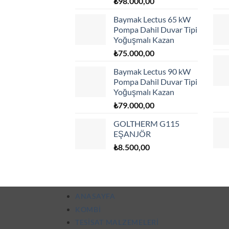
₺
98.000,00
Baymak Lectus 65 kW
Pompa Dahil Duvar Tipi
Yoğuşmalı Kazan
₺
75.000,00
Baymak Lectus 90 kW
Pompa Dahil Duvar Tipi
Yoğuşmalı Kazan
₺
79.000,00
GOLTHERM G115
EŞANJÖR
₺
8.500,00
ANASAYFA
KOMBI
TESISAT MALZEMELERI