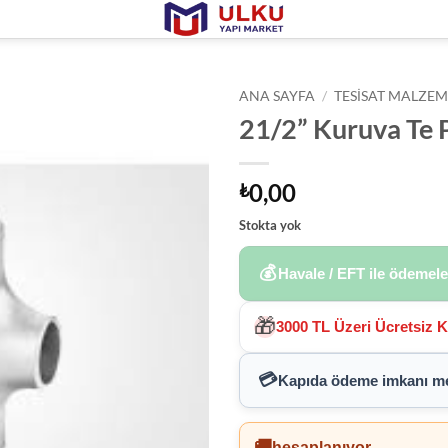
ANA SAYFA
/
TESISAT MALZEM
21/2” Kuruva Te 
0,00
₺
Stokta yok
💰
Havale / EFT ile ödemel
🎁
3000 TL Üzeri Ücretsiz 
💳
Kapıda ödeme imkanı
me
🚚
hesaplanıyor...