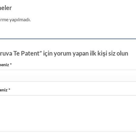
eler
rme yapılmadı.
uva Te Patent” için yorum yapan ilk kişi siz olun
meniz
*
eniz
*