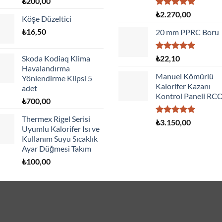
₺
200,00
5 üzerinden
₺
2.270,00
Köşe Düzeltici
5.00
oy
aldı
₺
16,50
20 mm PPRC Boru
5 üzerinden
Skoda Kodiaq Klima
₺
22,10
5.00
oy
Havalandırma
aldı
Manuel Kömürlü
Yönlendirme Klipsi 5
Kalorifer Kazanı
adet
Kontrol Paneli RC
₺
700,00
Thermex Rigel Serisi
5 üzerinden
₺
3.150,00
Uyumlu Kalorifer Isı ve
5.00
oy
aldı
Kullanım Suyu Sıcaklık
Ayar Düğmesi Takım
₺
100,00