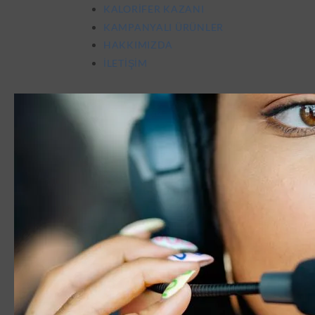
KALORIFER KAZANI
KAMPANYALI ÜRÜNLER
HAKKIMIZDA
İLETIŞIM