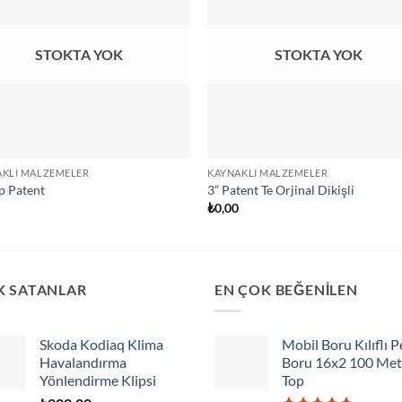
STOKTA YOK
STOKTA YOK
AKLI MALZEMELER
KAYNAKLI MALZEMELER
p Patent
3” Patent Te Orjinal Dikişli
0
₺
0,00
K SATANLAR
EN ÇOK BEĞENİLEN
Skoda Kodiaq Klima
Mobil Boru Kılıflı P
Havalandırma
Boru 16x2 100 Met
Yönlendirme Klipsi
Top