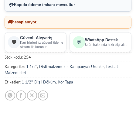
💳
Kapıda ödeme imkanı
mevcuttur
🚚
hesaplanıyor...
Güvenli Alışveriş
WhatsApp Destek
🛡️
💬
Kart bilgileriniz güvenli ödeme
Ürün hakkında hızlı bilgi alın.
sistemi ile korunur.
Stok kodu:
254
Kategoriler:
1 1/2"
,
Dişli malzemeler
,
Kampanyalı Ürünler
,
Tesisat
Malzemeleri
Etiketler:
1 1/2"
,
Dişli Döküm
,
Kör Tapa