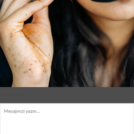
–
×
Esra
çevrimiçi