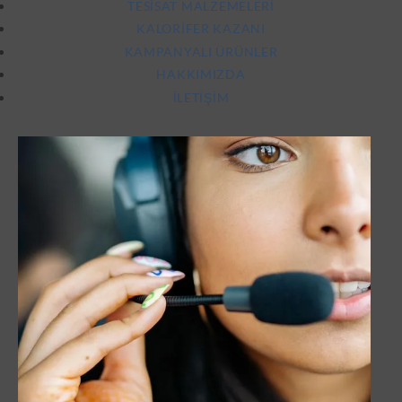
TESISAT MALZEMELERI
KALORIFER KAZANI
KAMPANYALI ÜRÜNLER
HAKKIMIZDA
İLETIŞIM