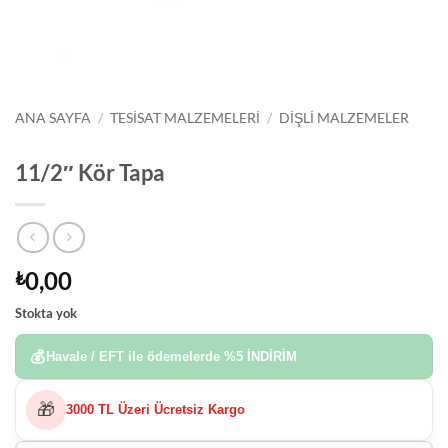
ANA SAYFA
/
TESISAT MALZEMELERI
/
DIŞLI MALZEMELER
11/2″ Kör Tapa
0,00
₺
Stokta yok
💰
Havale / EFT ile ödemelerde
%5 İNDİRİM
🎁
3000 TL Üzeri Ücretsiz Kargo