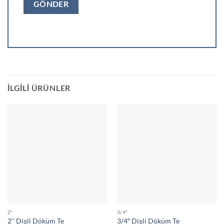
İLGILI ÜRÜNLER
2"
3/4"
2’’ Dişli Döküm Te
3/4″ Dişli Döküm Te