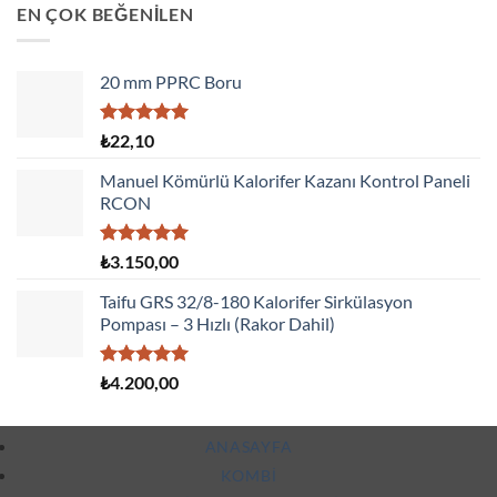
EN ÇOK BEĞENİLEN
20 mm PPRC Boru
5 üzerinden
₺
22,10
5.00
oy
aldı
Manuel Kömürlü Kalorifer Kazanı Kontrol Paneli
RCON
5 üzerinden
₺
3.150,00
5.00
oy
aldı
Taifu GRS 32/8-180 Kalorifer Sirkülasyon
Pompası – 3 Hızlı (Rakor Dahil)
5 üzerinden
₺
4.200,00
5.00
oy
aldı
ANASAYFA
KOMBI