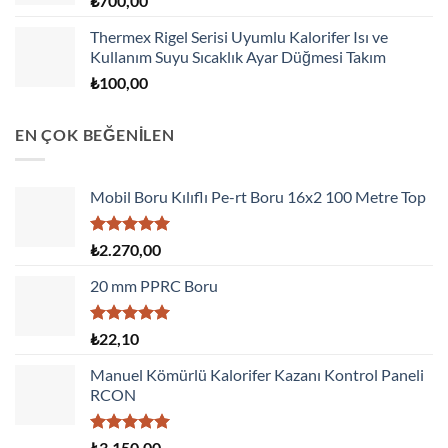
₺
700,00
Thermex Rigel Serisi Uyumlu Kalorifer Isı ve
Kullanım Suyu Sıcaklık Ayar Düğmesi Takım
₺
100,00
EN ÇOK BEĞENİLEN
Mobil Boru Kılıflı Pe-rt Boru 16x2 100 Metre Top
5 üzerinden
₺
2.270,00
5.00
oy
aldı
20 mm PPRC Boru
5 üzerinden
₺
22,10
5.00
oy
aldı
Manuel Kömürlü Kalorifer Kazanı Kontrol Paneli
RCON
5 üzerinden
₺
3.150,00