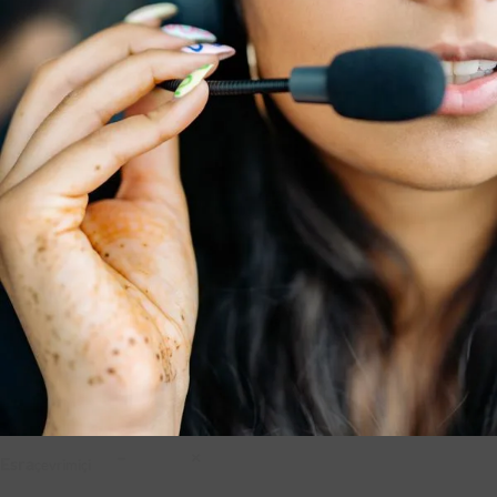
–
×
Esra
çevrimiçi