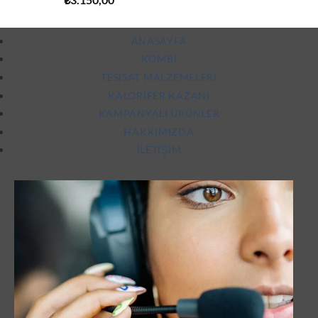
5.00
oy
aldı
ANASAYFA
KOMBI
TESISAT MALZEMELERI
KALORIFER KAZANI
KAMPANYALI ÜRÜNLER
HAKKIMIZDA
İLETIŞIM