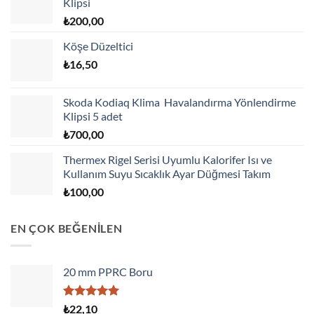
Klipsi
₺
200,00
Köşe Düzeltici
₺
16,50
Skoda Kodiaq Klima Havalandırma Yönlendirme
Klipsi 5 adet
₺
700,00
Thermex Rigel Serisi Uyumlu Kalorifer Isı ve
Kullanım Suyu Sıcaklık Ayar Düğmesi Takım
₺
100,00
EN ÇOK BEĞENİLEN
20 mm PPRC Boru
5 üzerinden
₺
22,10