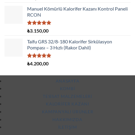
5.00
oy
aldı
Manuel Kömürlü Kalorifer Kazanı Kontrol Paneli
RCON
5 üzerinden
₺
3.150,00
5.00
oy
aldı
Taifu GRS 32/8-180 Kalorifer Sirkülasyon
Pompası – 3 Hızlı (Rakor Dahil)
5 üzerinden
₺
4.200,00
5.00
oy
aldı
ANASAYFA
KOMBI
TESISAT MALZEMELERI
KALORIFER KAZANI
KAMPANYALI ÜRÜNLER
HAKKIMIZDA
İLETIŞIM