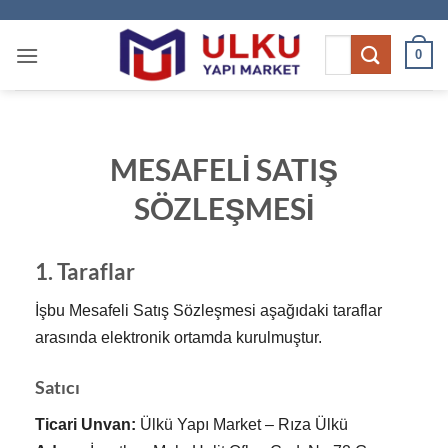
İçeriğe
atla
Ara:
0
MESAFELİ SATIŞ
SÖZLEŞMESİ
1. Taraflar
İşbu Mesafeli Satış Sözleşmesi aşağıdaki taraflar
arasında elektronik ortamda kurulmuştur.
Satıcı
Ticari Unvan:
Ülkü Yapı Market – Rıza Ülkü