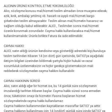
ALICININ ÜRÜNÜ KONTROL ETME YÜKÜMLÜLÜĞÜ:
Alıcı, sözleşme konusu mal/hizmeti teslim almadan önce muayene edecek;
ezik, kırık, ambalajı yırtılmış vb. hasarlı ve ayıplı mal/hizmeti kargo
şirketinden teslim almayacaktır. Teslim alınan mal/hizmetin hasarsız ve
sağlam olduğu kabul edilecektir. ALICI , Teslimden sonra mal/hizmeti
özenle korunmak zorundadır. Cayma hakkı kullanılacaksa mal/hizmet
kullanılmamalıdır. Ürünle birlikte Fatura da iade edilmelidir.
CAYMA HAKKI:
ALICI; satın aldığı ürünün kendisine veya gösterdiği adresteki kişi/kuruluşa
teslim tarihinden itibaren 14 (on dört) gün içerisinde, SATICI’ya aşağıdaki
iletişim bilgileri üzerinden bildirmek şartıyla hiçbir hukuki ve cezai
sorumluluk üstlenmeksizin ve hiçbir gerekçe göstermeksizin malı
reddederek sözleşmeden cayma hakkını kullanabilir.
CAYMA HAKKININ SÜRESİ:
Alıcı, satın aldığı eğer bir hizmet ise, bu 14 günlük süre sözleşmenin
imzalandığı tarihten itibaren başlar. Cayma hakkı süresi sona ermeden
önce, tüketicinin onayı ile hizmetin ifasına başlanan hizmet
sözleşmelerinde cayma hakkı kullanılamaz.
Cayma hakkının kullanımından kaynaklanan masraflar SATICI’ ya aittir.
Cayma hakkının kullanılması için 14 (ondört) günlük süre içinde SATICI’ ya