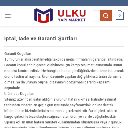
İçeriğe
atla
Ara:
0
İptal, İade ve Garanti Şartları
Garanti Koşulları
Tüm ürünler aksi belirtilmediği takdirde üretici firmaların garantisi altındadır.
Garanti koşullarının geçerli olabilmesi için kargo teslimatı esnasında ürünü
mutlaka kontrol ediniz. Herhangi bir hasar gördüğünüzde tutanak tutturarak
ürünü teslim almayınız. Ürün üzerinde yapılan değişiklikler,ürünün deforme
olması ya da ürünün orijinal dizaynının bozulması garanti kapsamı
dışındadır.
Ürün İade Koşulları
Sitemiz üzerinden satın aldığınız ürünün hatalı çıkması halinde teslimat
tarihinden itibaren en geç 7 gün içerisinde sayfamızdaki online destek
bölümünden bizimle iletişim kurmanız gerekmektedir. Bu bilgileri takiben
kargo şirketi ile bize ulaştıracağınız hatalı ürün yenisi ile değiştirilecektir.
Sipariş edilen ürün hatası müşteri kullanımından oluşmuşsa veya 7 günlük
süre içerisinde ürün kullanılmışsa ürünün iade ve değişimi yapılmaz. Ürün