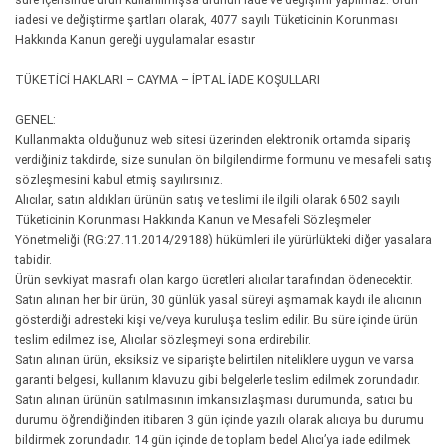
iadesi ve değiştirme şartları olarak, 4077 sayılı Tüketicinin Korunması
Hakkında Kanun gereği uygulamalar esastır
TÜKETİCİ HAKLARI – CAYMA – İPTAL İADE KOŞULLARI
GENEL:
Kullanmakta olduğunuz web sitesi üzerinden elektronik ortamda sipariş
verdiğiniz takdirde, size sunulan ön bilgilendirme formunu ve mesafeli satış
sözleşmesini kabul etmiş sayılırsınız.
Alıcılar, satın aldıkları ürünün satış ve teslimi ile ilgili olarak 6502 sayılı
Tüketicinin Korunması Hakkında Kanun ve Mesafeli Sözleşmeler
Yönetmeliği (RG:27.11.2014/29188) hükümleri ile yürürlükteki diğer yasalara
tabidir.
Ürün sevkiyat masrafı olan kargo ücretleri alıcılar tarafından ödenecektir.
Satın alınan her bir ürün, 30 günlük yasal süreyi aşmamak kaydı ile alıcının
gösterdiği adresteki kişi ve/veya kuruluşa teslim edilir. Bu süre içinde ürün
teslim edilmez ise, Alıcılar sözleşmeyi sona erdirebilir.
Satın alınan ürün, eksiksiz ve siparişte belirtilen niteliklere uygun ve varsa
garanti belgesi, kullanım klavuzu gibi belgelerle teslim edilmek zorundadır.
Satın alınan ürünün satılmasının imkansızlaşması durumunda, satıcı bu
durumu öğrendiğinden itibaren 3 gün içinde yazılı olarak alıcıya bu durumu
bildirmek zorundadır. 14 gün içinde de toplam bedel Alıcı’ya iade edilmek