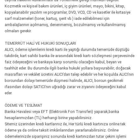
Kozmetik ve kişisel bakım ürünleri, iç giyim ürünleri, mayo, bikini, kitap,
kopyalanabilir yazılım ve programlar, DVD, VCD, CD ve kasetler ile kırtasiye
sarf malzemeleri (toner, kartuş, şerit vb.) iade edilebilmesi için
ambalajlarının açılmamış, denenmemiş, bozulmamış ve kullanılmamış
olmaları gerekir.
TEMERRÜT HALİ VE HUKUKİ SONUÇLARI
ALICI, ödeme işlemlerini kredi kartı ile yaptığı durumda temerrüde düştüğü
takdirde, kart sahibi banka ile arasındaki kredi kartı sözleşmesi çerçevesinde
faiz ödeyeceğini ve bankaya karşı sorumlu olacağını kabul, beyan ve
taahhüt eder. Bu durumda ilgili banka hukuki yollara başvurabilir; doğacak
masrafları ve vekâlet ücretini ALICI’dan talep edebilir ve her koşulda ALICI’nın
borcundan dolayı temerrüde düşmesi halinde, ALICI, borcun gecikmeli
ifasından dolayı SATICI’nın uğradığı zarar ve ziyanını ödeyeceğini kabul
eder.
ÖDEME VE TESLİMAT
Banka Havalesi veya EFT (Elektronik Fon Transferi) yaparak,banka
hesaplarımızdan (TL) herhangi birine yapabilirsiniz.
Sitemiz üzerinden kredi kartlarınız ile, Her türlü kredi kartınıza online tek
ödeme ya da online taksit imkânlarından yararlanabilirsiniz. Online
ödemelerinizde siparişiniz sonunda kredi kartınızdan tutar çekim işlemi