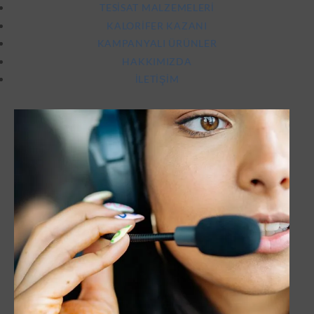
TESISAT MALZEMELERI
KALORIFER KAZANI
KAMPANYALI ÜRÜNLER
HAKKIMIZDA
İLETIŞIM