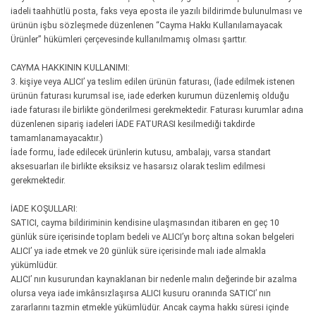
iadeli taahhütlü posta, faks veya eposta ile yazılı bildirimde bulunulması ve
ürünün işbu sözleşmede düzenlenen “Cayma Hakkı Kullanılamayacak
Ürünler” hükümleri çerçevesinde kullanılmamış olması şarttır.
CAYMA HAKKININ KULLANIMI:
3. kişiye veya ALICI’ ya teslim edilen ürünün faturası, (İade edilmek istenen
ürünün faturası kurumsal ise, iade ederken kurumun düzenlemiş olduğu
iade faturası ile birlikte gönderilmesi gerekmektedir. Faturası kurumlar adına
düzenlenen sipariş iadeleri İADE FATURASI kesilmediği takdirde
tamamlanamayacaktır.)
İade formu, İade edilecek ürünlerin kutusu, ambalajı, varsa standart
aksesuarları ile birlikte eksiksiz ve hasarsız olarak teslim edilmesi
gerekmektedir.
İADE KOŞULLARI:
SATICI, cayma bildiriminin kendisine ulaşmasından itibaren en geç 10
günlük süre içerisinde toplam bedeli ve ALICI’yı borç altına sokan belgeleri
ALICI’ ya iade etmek ve 20 günlük süre içerisinde malı iade almakla
yükümlüdür.
ALICI’ nın kusurundan kaynaklanan bir nedenle malın değerinde bir azalma
olursa veya iade imkânsızlaşırsa ALICI kusuru oranında SATICI’ nın
zararlarını tazmin etmekle yükümlüdür. Ancak cayma hakkı süresi içinde