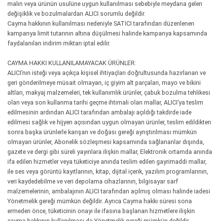
malın veya ürünün usulüne uygun kullanılması sebebiyle meydana gelen
değişiklik ve bozulmalardan ALICI sorumlu değildir.
Cayma hakkının kullanılması nedeniyle SATICI tarafından düzenlenen
kampanya limit tutarının altına düşülmesi halinde kampanya kapsamında
faydalanılan indirim miktarı iptal edilir.
CAYMA HAKKI KULLANILAMAYACAK ÜRÜNLER:
ALICI’nın isteği veya açıkça kişisel ihtiyaçları doğrultusunda hazırlanan ve
geri gönderilmeye müsait olmayan, iç giyim alt parçaları, mayo ve bikini
altları, makyaj malzemeleri, tek kullanımlık ürünler, çabuk bozulma tehlikesi
olan veya son kullanma tarihi geçme ihtimali olan mallar, ALICI’ya teslim
edilmesinin ardından ALICI tarafından ambalajı açıldığı takdirde iade
edilmesi sağlık ve hijyen açısından uygun olmayan ürünler, teslim edildikten
sonra başka ürünlerle karışan ve doğası gereği ayrıştırılması mümkün
olmayan ürünler, Abonelik sözleşmesi kapsamında sağlananlar dışında,
gazete ve dergi gibi süreli yayınlara ilişkin mallar, Elektronik ortamda anında
ifa edilen hizmetler veya tüketiciye anında teslim edilen gayrimaddi mallar,
ile ses veya görüntü kayıtlarının, kitap, dijital içerik, yazılım programlarının,
veri kaydedebilme ve veri depolama cihazlarının, bilgisayar sarf
malzemelerinin, ambalajının ALICI tarafından açılmış olması halinde iadesi
Yönetmelik gereği mümkün değildir. Ayrıca Cayma hakkı süresi sona
ermeden önce, tüketicinin onayı ile ifasına başlanan hizmetlere ilişkin
cayma hakkının kullanılması da Yönetmelik gereği mümkün değildir.