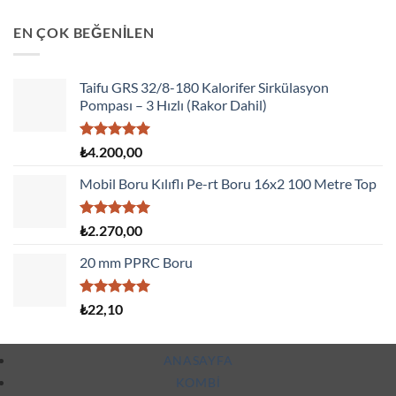
EN ÇOK BEĞENİLEN
Taifu GRS 32/8-180 Kalorifer Sirkülasyon
Pompası – 3 Hızlı (Rakor Dahil)
5 üzerinden
₺
4.200,00
5.00
oy
aldı
Mobil Boru Kılıflı Pe-rt Boru 16x2 100 Metre Top
5 üzerinden
₺
2.270,00
5.00
oy
aldı
20 mm PPRC Boru
5 üzerinden
₺
22,10
5.00
oy
aldı
ANASAYFA
KOMBI