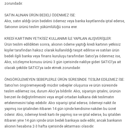
zorundadır.
SATIN ALINAN ÜRÜN BEDELİ ÖDENMEZ İSE:
Alıcı, satın aldığı ürün bedelini ödemez veya banka kayıtlarında iptal ederse,
Satıcının ürünü teslim yükümlülüğü sona erer.
KREDİ KARTININ YETKİSİZ KULLANIMI İLE YAPILAN ALIŞVERİŞLER:
Ürün teslim edildikten sonra, alıcının ödeme yaptığı kredi kartının yetkisiz
kişiler tarafından haksız olarak kullanıldığı tespit edilirse ve satılan ürün
bedeli ilgili banka veya finans kuruluşu tarafından Satıcı’ya ödenmez ise,
Alıcı, sözleşme konusu ürünü 3 gün içerisinde nakliye gideri SATICI’ya ait
olacak şekilde SATICI’ya iade etmek zorundadır.
ÖNGÖRÜLEMEYEN SEBEPLERLE ÜRÜN SÜRESİNDE TESLİM EDİLEMEZ İSE:
Satıcı’nın öngöremeyeceği mücbir sebepler oluşursa ve ürün süresinde
teslim edilemez ise, durum Alıcı’ya bildirilir. Alıcı, siparişin iptalini, ürünün
benzeri ile değiştirilmesini veya engel ortadan kalkana dek teslimatın
ertelenmesini talep edebilir. Alıcı siparişi iptal ederse; ödemeyi nakit ile
yapmış ise iptalinden itibaren 14 gün içinde kendisine nakden bu ücret
ödenir. Alıcı, ödemeyi kredi kartı ile yapmış ise ve iptal ederse, bu iptalden
itibaren yine 14 gün içinde ürün bedeli bankaya iade edilir, ancak bankanın
alıcının hesabına 2-3 hafta içerisinde aktarması olasıdır.